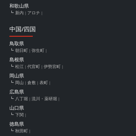
和歌山県
新内
アロチ
中国/四国
鳥取県
朝日町
弥生町
島根県
松江
代官町
伊勢宮町
岡山県
岡山
倉敷
表町
広島県
八丁堀
流川・薬研堀
山口県
下関
徳島県
秋田町