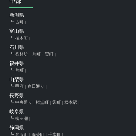
中部
新潟県
古町
富山県
桜木町
石川県
香林坊・片町・竪町
福井県
片町
山梨県
甲府
春日通り
長野県
中央通り
権堂町
袋町
松本駅
岐阜県
柳ヶ瀬
静岡県
呉服町
両替町
千歳町