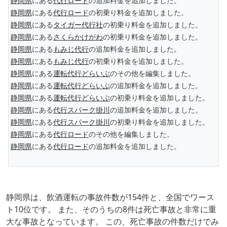
静岡県
にある
代行ロード
の追加料金を追加しました。
静岡県
にある
代行ロード
の初乗り料金を追加しました。
静岡県
にある
タイガー代行社
の初乗り料金を追加しました。
静岡県
にある
さくらかけがわ
の初乗り料金を追加しました。
静岡県
にある
もみじ代行
の追加料金を追加しました。
静岡県
にある
もみじ代行
の初乗り料金を追加しました。
静岡県
にある
運転代行どらいぶ
のその他を編集しました。
静岡県
にある
運転代行どらいぶ
の追加料金を追加しました。
静岡県
にある
運転代行どらいぶ
の初乗り料金を追加しました。
静岡県
にある
代行スパーク掛川
の追加料金を追加しました。
静岡県
にある
代行スパーク掛川
の初乗り料金を追加しました。
静岡県
にある
代行ロード
のその他を編集しました。
静岡県
にある
代行ロード
の追加料金を追加しました。
静岡県は、飲酒運転の事故件数が154件と、全国でワース
ト10位です。 また、そのうちの8件は死亡事故と非常に重
大な事故となっています。 この、死亡事故の件数だけでみ