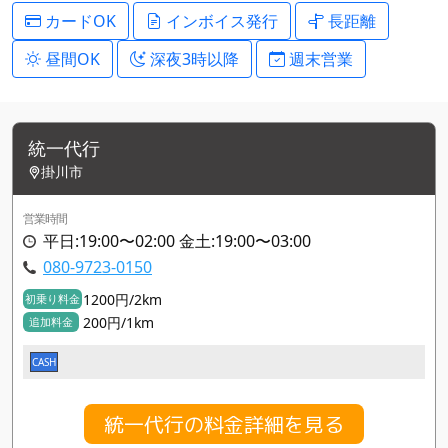
カードOK
インボイス発行
長距離
昼間OK
深夜3時以降
週末営業
統一代行
掛川市
営業時間
平日:19:00〜02:00 金土:19:00〜03:00
080-9723-0150
1200円/2km
初乗り料金
200円/1km
追加料金
CASH
統一代行の料金詳細を見る