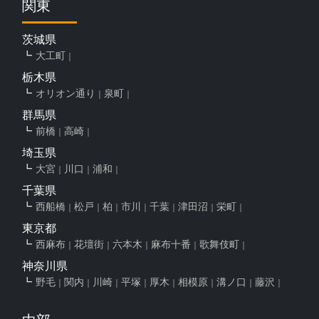
関東
茨城県
大工町
栃木県
オリオン通り
泉町
群馬県
前橋
高崎
埼玉県
大宮
川口
浦和
千葉県
西船橋
松戸
柏
市川
千葉
津田沼
栄町
東京都
西麻布
花壇街
六本木
麻布十番
歌舞伎町
神奈川県
野毛
関内
川崎
平塚
厚木
相模原
溝ノ口
藤沢