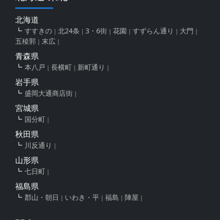
北海道
すすきの
北24条
3・6街
花園
すずらん通り
大門
五稜郭
末広
青森県
本八戸
長横町
新町通り
岩手県
盛岡大通商店街
宮城県
国分町
秋田県
川反通り
山形県
七日町
福島県
郡山・朝日
いわき・平
福島
陣屋