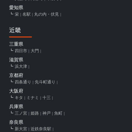
愛知県
栄
名駅
丸の内・伏見
近畿
三重県
四日市
大門
滋賀県
浜大津
京都府
四条通り
先斗町通り
大阪府
キタ
ミナミ
十三
兵庫県
三ノ宮
姫路
神戸
魚町
奈良県
新大宮
近鉄奈良駅