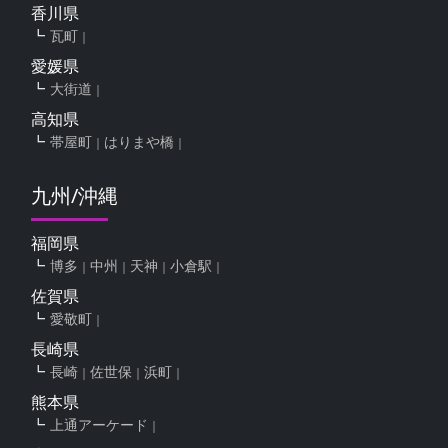
香川県
瓦町
愛媛県
大街道
高知県
帯屋町
はりまや橋
九州/沖縄
福岡県
博多
中州
天神
小倉駅
佐賀県
愛敬町
長崎県
長崎
佐世保
浜町
熊本県
上通アーケード