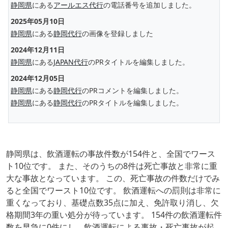
静岡県
にある
アールエス代行
の電話番号を追加しました。
2025年05月10日
静岡県
にある
静岡代行
の画像を登録しました
2024年12月11日
静岡県
にある
JAPAN代行
のPRタイトルを編集しました。
2024年12月05日
静岡県
にある
静岡代行
のPRコメントを編集しました。
静岡県
にある
静岡代行
のPRタイトルを編集しました。
静岡県は、飲酒運転の事故件数が154件と、全国でワース
ト10位です。 また、そのうちの8件は死亡事故と非常に重
大な事故となっています。 この、死亡事故の件数だけでみ
ると全国でワースト10位です。 飲酒運転への罰則は非常に
重くなっており、基礎点数35点に加え、免許取り消し、欠
格期間3年の重い処分が待っています。 154件の飲酒運転件
数を早急に0件にし、飲酒運転による事故・死亡事故が起