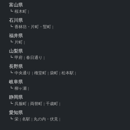
富山県
桜木町
石川県
香林坊・片町・竪町
福井県
片町
山梨県
甲府
春日通り
長野県
中央通り
権堂町
袋町
松本駅
岐阜県
柳ヶ瀬
静岡県
呉服町
両替町
千歳町
愛知県
栄
名駅
丸の内・伏見