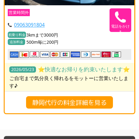
営業時間外
09063091804
電話をかけ
る
3kmまで3000円
初乗り料金
500m毎に200円
追加料金
CASH
⭐️快適なお帰りを約束いたします⭐️
2026/05/23
ご自宅まで気分良く帰れるをモットーに営業いたしま
す♪
静岡代行の料金詳細を見る