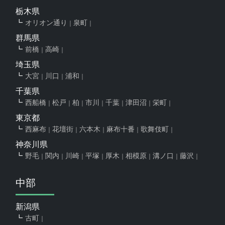
栃木県
オリオン通り
泉町
群馬県
前橋
高崎
埼玉県
大宮
川口
浦和
千葉県
西船橋
松戸
柏
市川
千葉
津田沼
栄町
東京都
西麻布
花壇街
六本木
麻布十番
歌舞伎町
神奈川県
野毛
関内
川崎
平塚
厚木
相模原
溝ノ口
藤沢
中部
新潟県
古町