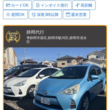
カードOK
インボイス発行
長距離
昼間OK
深夜3時以降
週末営業
静岡代行
静岡市葵区,静岡市駿河区,静岡市清水
区