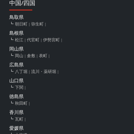
中国/四国
鳥取県
朝日町
弥生町
島根県
松江
代官町
伊勢宮町
岡山県
岡山
倉敷
表町
広島県
八丁堀
流川・薬研堀
山口県
下関
徳島県
秋田町
香川県
瓦町
愛媛県