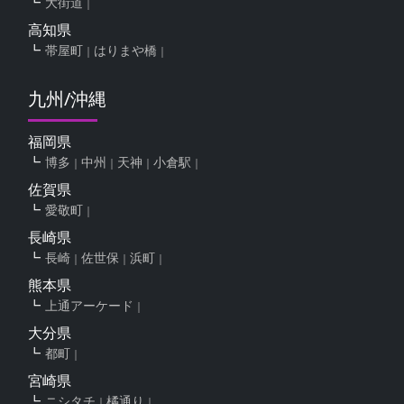
大街道
高知県
帯屋町
はりまや橋
九州/沖縄
福岡県
博多
中州
天神
小倉駅
佐賀県
愛敬町
長崎県
長崎
佐世保
浜町
熊本県
上通アーケード
大分県
都町
宮崎県
ニシタチ
橘通り