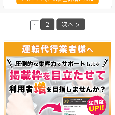
2
次へ >
1