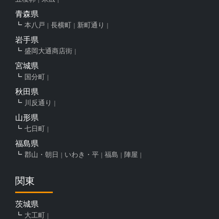
青森県
本八戸
長横町
新町通り
岩手県
盛岡大通商店街
宮城県
国分町
秋田県
川反通り
山形県
七日町
福島県
郡山・朝日
いわき・平
福島
陣屋
関東
茨城県
大工町