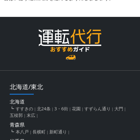
北海道/東北
北海道
すすきの
北24条
3・6街
花園
すずらん通り
大門
五稜郭
末広
青森県
本八戸
長横町
新町通り