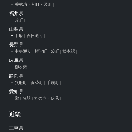
香林坊・片町・竪町
福井県
片町
山梨県
甲府
春日通り
長野県
中央通り
権堂町
袋町
松本駅
岐阜県
柳ヶ瀬
静岡県
呉服町
両替町
千歳町
愛知県
栄
名駅
丸の内・伏見
近畿
三重県