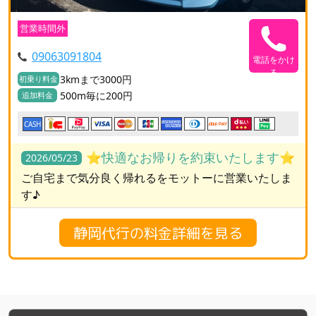
営業時間外
09063091804
電話をかけ
る
3kmまで3000円
初乗り料金
500m毎に200円
追加料金
CASH
⭐️快適なお帰りを約束いたします⭐️
2026/05/23
ご自宅まで気分良く帰れるをモットーに営業いたしま
す♪
静岡代行の料金詳細を見る