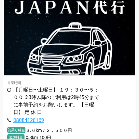
営業時間
【月曜日〜土曜日】 １９：３０〜５：
００ ※3時以降のご利用は2時45分まで
に事前予約をお願いします。 【日曜
日】 定 休 日
08084128169
３.６km / ２，５００円
初乗り料金
0.3km 100円
追加料金