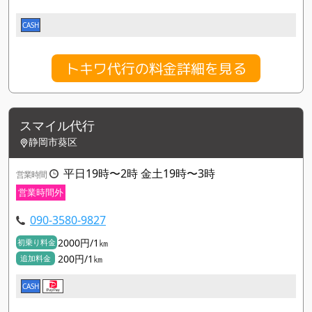
CASH
トキワ代行の料金詳細を見る
スマイル代行
静岡市葵区
平日19時〜2時 金土19時〜3時
営業時間
営業時間外
090-3580-9827
2000円/1㎞
初乗り料金
200円/1㎞
追加料金
CASH