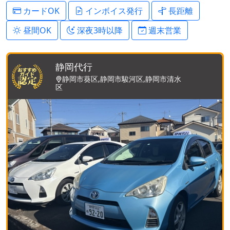
カードOK
インボイス発行
長距離
昼間OK
深夜3時以降
週末営業
静岡代行
静岡市葵区,静岡市駿河区,静岡市清水
区