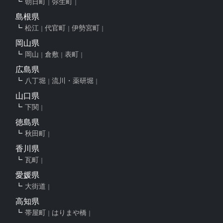
朝日町
弥生町
島根県
松江
代官町
伊勢宮町
岡山県
岡山
倉敷
表町
広島県
八丁堀
流川・薬研堀
山口県
下関
徳島県
秋田町
香川県
瓦町
愛媛県
大街道
高知県
帯屋町
はりまや橋