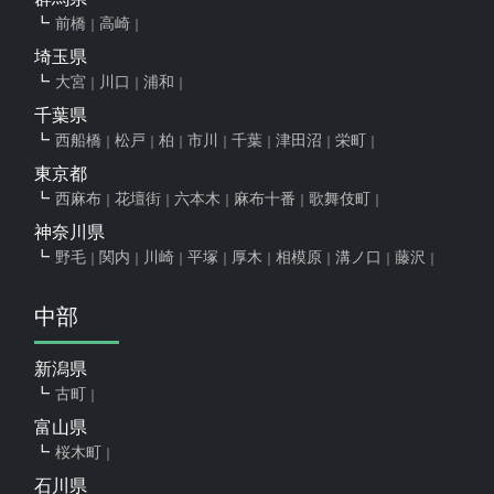
前橋
高崎
埼玉県
大宮
川口
浦和
千葉県
西船橋
松戸
柏
市川
千葉
津田沼
栄町
東京都
西麻布
花壇街
六本木
麻布十番
歌舞伎町
神奈川県
野毛
関内
川崎
平塚
厚木
相模原
溝ノ口
藤沢
中部
新潟県
古町
富山県
桜木町
石川県