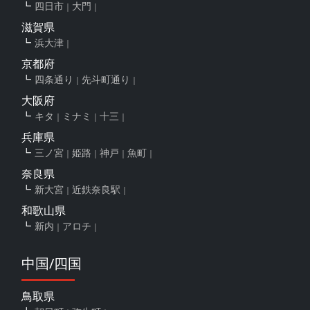
四日市
大門
滋賀県
浜大津
京都府
四条通り
先斗町通り
大阪府
キタ
ミナミ
十三
兵庫県
三ノ宮
姫路
神戸
魚町
奈良県
新大宮
近鉄奈良駅
和歌山県
新内
アロチ
中国/四国
鳥取県