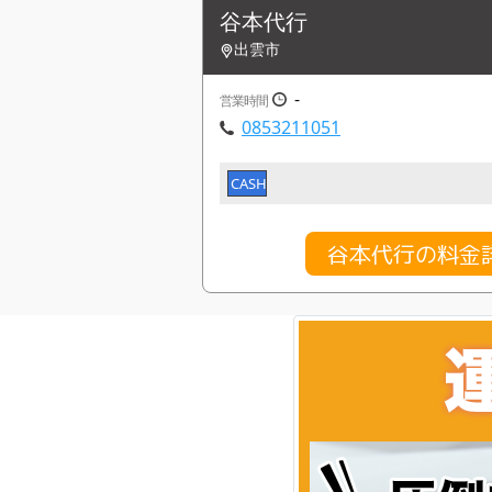
谷本代行
出雲市
-
営業時間
0853211051
CASH
谷本代行の料金