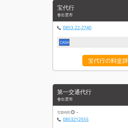
宝代行
出雲市
0853-22-2740
CASH
宝代行の料金
第一交通代行
出雲市
-
営業時間
0853212555