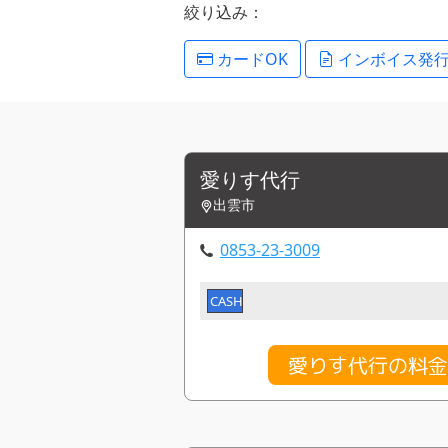
絞り込み：
カードOK
インボイス発
愛りす代行
出雲市
0853-23-3009
CASH
愛りす代行の料