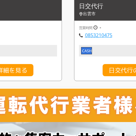
日交代行
出雲市
-
営業時間
0853210475
CASH
詳細を見る
日交代行