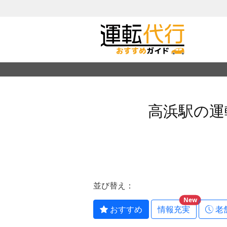
高浜駅の運
並び替え：
New
おすすめ
情報充実
老