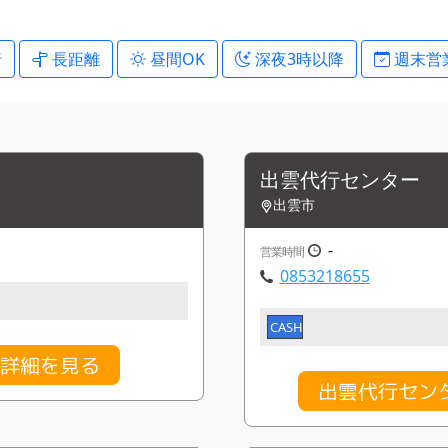
行
長距離
昼間OK
深夜3時以降
週末営
出雲代行センター
出雲市
-
営業時間
0853218655
CASH
金詳細を見る
出雲代行セン