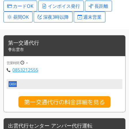
カードOK
インボイス発行
長距離
昼間OK
深夜3時以降
週末営業
第一交通代行
出雲市
-
営業時間
0853212555
CASH
第一交通代行の料金詳細を見る
出雲代行センター アンバー代行運転