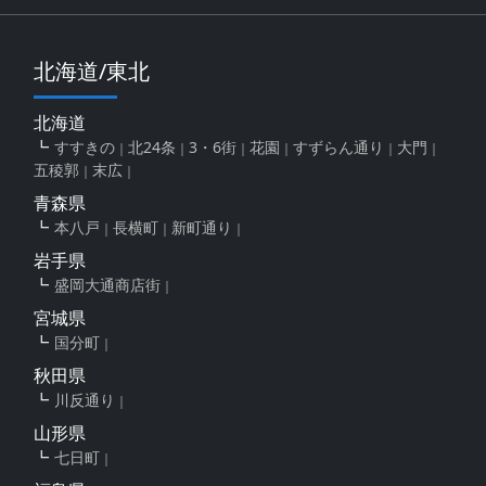
北海道/東北
北海道
すすきの
北24条
3・6街
花園
すずらん通り
大門
五稜郭
末広
青森県
本八戸
長横町
新町通り
岩手県
盛岡大通商店街
宮城県
国分町
秋田県
川反通り
山形県
七日町