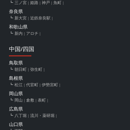
三ノ宮
姫路
神戸
魚町
奈良県
新大宮
近鉄奈良駅
和歌山県
新内
アロチ
中国/四国
鳥取県
朝日町
弥生町
島根県
松江
代官町
伊勢宮町
岡山県
岡山
倉敷
表町
広島県
八丁堀
流川・薬研堀
山口県