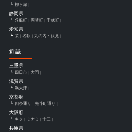
柳ヶ瀬
静岡県
呉服町
両替町
千歳町
愛知県
栄
名駅
丸の内・伏見
近畿
三重県
四日市
大門
滋賀県
浜大津
京都府
四条通り
先斗町通り
大阪府
キタ
ミナミ
十三
兵庫県