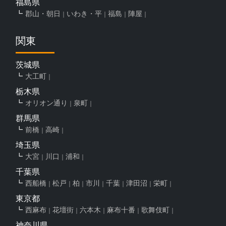
福島県
郡山・朝日
いわき・平
福島
陣屋
関東
茨城県
大工町
栃木県
オリオン通り
泉町
群馬県
前橋
高崎
埼玉県
大宮
川口
浦和
千葉県
西船橋
松戸
柏
市川
千葉
津田沼
栄町
東京都
西麻布
花壇街
六本木
麻布十番
歌舞伎町
神奈川県