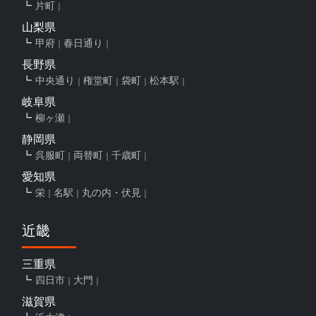
片町
山梨県
甲府
春日通り
長野県
中央通り
権堂町
袋町
松本駅
岐阜県
柳ヶ瀬
静岡県
呉服町
両替町
千歳町
愛知県
栄
名駅
丸の内・伏見
近畿
三重県
四日市
大門
滋賀県