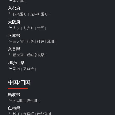
浜大津
京都府
四条通り
先斗町通り
大阪府
キタ
ミナミ
十三
兵庫県
三ノ宮
姫路
神戸
魚町
奈良県
新大宮
近鉄奈良駅
和歌山県
新内
アロチ
中国/四国
鳥取県
朝日町
弥生町
島根県
松江
代官町
伊勢宮町