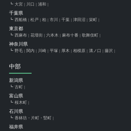
大宮
川口
浦和
千葉県
西船橋
松戸
柏
市川
千葉
津田沼
栄町
東京都
西麻布
花壇街
六本木
麻布十番
歌舞伎町
神奈川県
野毛
関内
川崎
平塚
厚木
相模原
溝ノ口
藤沢
中部
新潟県
古町
富山県
桜木町
石川県
香林坊・片町・竪町
福井県