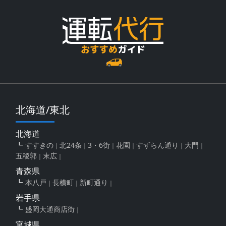
北海道/東北
北海道
すすきの
北24条
3・6街
花園
すずらん通り
大門
五稜郭
末広
青森県
本八戸
長横町
新町通り
岩手県
盛岡大通商店街
宮城県