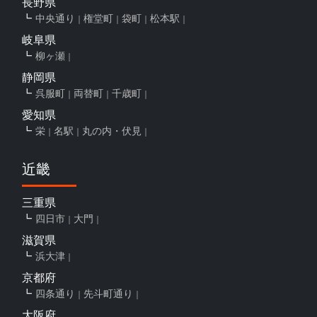
長野県
中央通り
権堂町
袋町
松本駅
岐阜県
柳ヶ瀬
静岡県
呉服町
両替町
千歳町
愛知県
栄
名駅
丸の内・伏見
近畿
三重県
四日市
大門
滋賀県
浜大津
京都府
四条通り
先斗町通り
大阪府