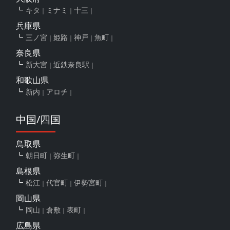
キタ
ミナミ
十三
兵庫県
三ノ宮
姫路
神戸
魚町
奈良県
新大宮
近鉄奈良駅
和歌山県
新内
アロチ
中国/四国
鳥取県
朝日町
弥生町
島根県
松江
代官町
伊勢宮町
岡山県
岡山
倉敷
表町
広島県