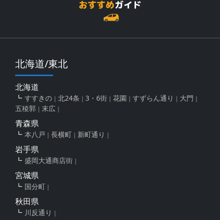
北海道/東北
北海道
すすきの
北24条
3・6街
花園
すずらん通り
大門
五稜郭
末広
青森県
本八戸
長横町
新町通り
岩手県
盛岡大通商店街
宮城県
国分町
秋田県
川反通り