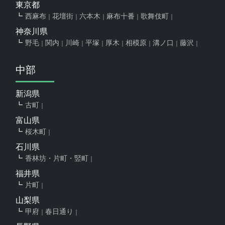
東京都
西麻布
花壇街
六本木
麻布十番
歌舞伎町
神奈川県
野毛
関内
川崎
平塚
厚木
相模原
溝ノ口
藤沢
中部
新潟県
古町
富山県
桜木町
石川県
香林坊・片町・竪町
福井県
片町
山梨県
甲府
春日通り