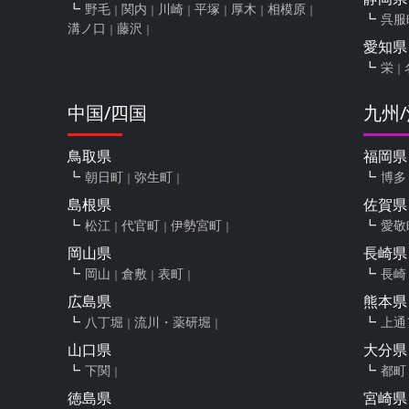
野毛
関内
川崎
平塚
厚木
相模原
呉服
溝ノ口
藤沢
愛知県
栄
中国/四国
九州
鳥取県
福岡県
朝日町
弥生町
博多
島根県
佐賀県
松江
代官町
伊勢宮町
愛敬
岡山県
長崎県
岡山
倉敷
表町
長崎
広島県
熊本県
八丁堀
流川・薬研堀
上通
山口県
大分県
下関
都町
徳島県
宮崎県