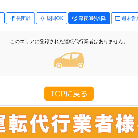
行
長距離
昼間OK
深夜3時以降
週末営
このエリアに登録された
運転代行業者はありません。
TOPに戻る