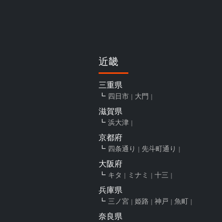
近畿
三重県
四日市
大門
滋賀県
浜大津
京都府
四条通り
先斗町通り
大阪府
キタ
ミナミ
十三
兵庫県
三ノ宮
姫路
神戸
魚町
奈良県