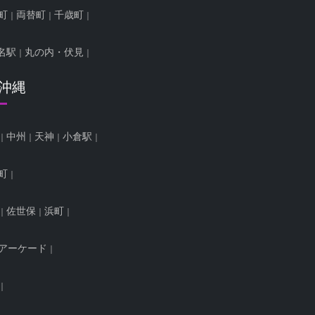
町
両替町
千歳町
名駅
丸の内・伏見
/沖縄
中州
天神
小倉駅
町
佐世保
浜町
アーケード