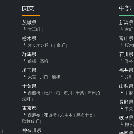
関東
中部
茨城県
新潟県
大工町
古町
栃木県
富山県
オリオン通り
泉町
桜木
群馬県
石川県
前橋
高崎
香林
埼玉県
福井県
大宮
川口
浦和
片町
千葉県
山梨県
西船橋
松戸
柏
市川
千葉
津田沼
甲府
栄町
長野県
東京都
中央
西麻布
花壇街
六本木
麻布十番
岐阜県
歌舞伎町
柳ヶ
神奈川県
屋
静岡県