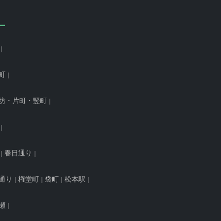
町
坊・片町・竪町
春日通り
通り
権堂町
袋町
松本駅
瀬