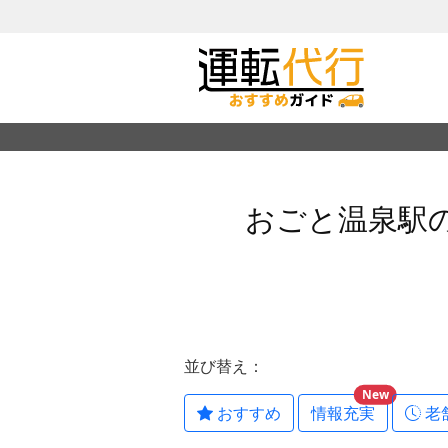
おごと温泉駅
並び替え：
New
おすすめ
情報充実
老