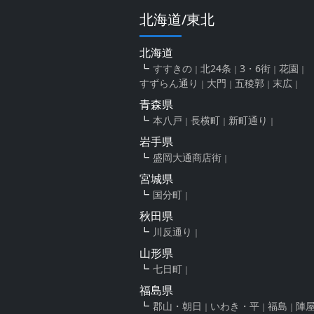
北海道/東北
北海道
すすきの
北24条
3・6街
花園
すずらん通り
大門
五稜郭
末広
青森県
本八戸
長横町
新町通り
岩手県
盛岡大通商店街
宮城県
国分町
秋田県
川反通り
山形県
七日町
福島県
郡山・朝日
いわき・平
福島
陣