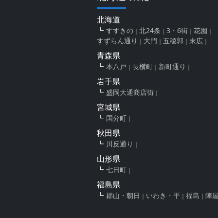
北海道
すすきの
北24条
3・6街
花園
すずらん通り
大門
五稜郭
末広
青森県
本八戸
長横町
新町通り
岩手県
盛岡大通商店街
宮城県
国分町
秋田県
川反通り
山形県
七日町
福島県
郡山・朝日
いわき・平
福島
陣