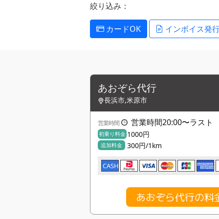
絞り込み：
カードOK
インボイス発
あおぞら代行
長浜市,米原市
営業時間20:00〜ラスト 日
営業時間
1000円
初乗り料金
300円/1km
追加料金
CASH
あおぞら代行の料