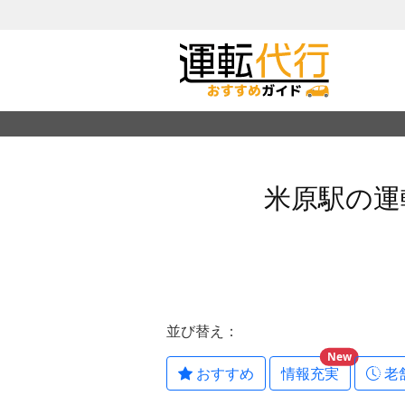
米原駅の運
並び替え：
New
おすすめ
情報充実
老