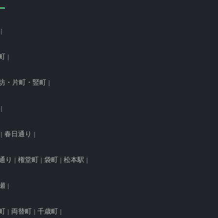
町
坊・片町・竪町
春日通り
通り
権堂町
袋町
松本駅
瀬
町
両替町
千歳町