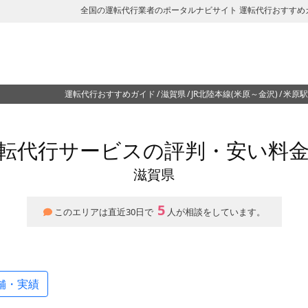
全国の運転代行業者のポータルナビサイト 運転代行おすすめ
運転代行おすすめガイド
滋賀県
JR北陸本線(米原～金沢)
米原駅
転代行サービスの評判・安い料
滋賀県
5
このエリアは直近30日で
人が相談をしています。
舗・実績