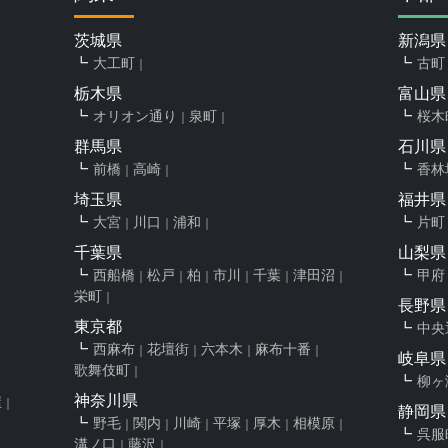
茨城県
新潟県
大工町
古町
栃木県
富山県
オリオン通り
泉町
桜木
群馬県
石川県
前橋
高崎
香林
埼玉県
福井県
大宮
川口
浦和
片町
千葉県
山梨県
西船橋
松戸
柏
市川
千葉
津田沼
甲府
栄町
長野県
東京都
中央
西麻布
花壇街
六本木
麻布十番
岐阜県
歌舞伎町
柳ヶ
神奈川県
屋
静岡県
野毛
関内
川崎
平塚
厚木
相模原
呉服
溝ノ口
藤沢