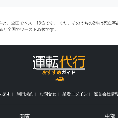
件と、全国でベスト19位です。 また、そのうちの2件は死亡
ると全国でワースト29位です。
を探す
利用規約
お問合せ
業者ログイン
運営会社情
関東
中部