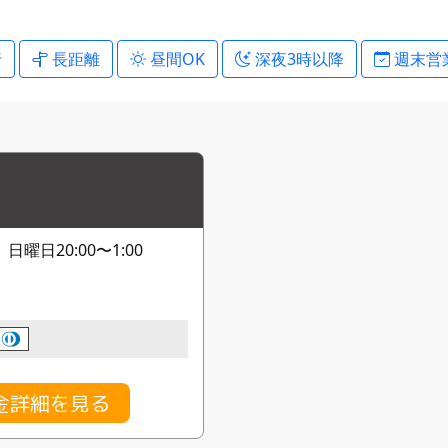
行
長距離
昼間OK
深夜3時以降
週末営
曜日20:00〜1:00
金詳細を見る