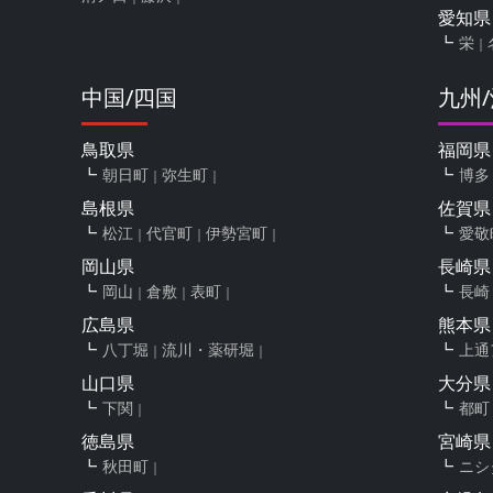
愛知県
栄
中国/四国
九州
鳥取県
福岡県
朝日町
弥生町
博多
島根県
佐賀県
松江
代官町
伊勢宮町
愛敬
岡山県
長崎県
岡山
倉敷
表町
長崎
広島県
熊本県
八丁堀
流川・薬研堀
上通
山口県
大分県
下関
都町
徳島県
宮崎県
秋田町
ニシ