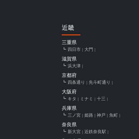
近畿
三重県
四日市
大門
滋賀県
浜大津
京都府
四条通り
先斗町通り
大阪府
キタ
ミナミ
十三
兵庫県
三ノ宮
姫路
神戸
魚町
奈良県
新大宮
近鉄奈良駅