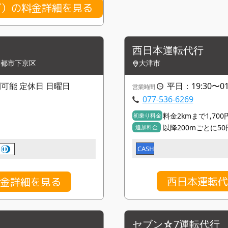
ブ）の料金詳細を見る
西日本運転代行
京都市下京区
大津市
4時間可能 定休日 日曜日
平日：19:30〜01:3
営業時間
077-536-6269
料金2kmまで1,700
初乗り料金
以降200mごとに50
追加料金
CASH
西日本運転代
料金詳細を見る
セブン☆7運転代行