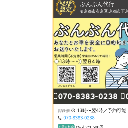
ぶんぶん代行
京都市右京区,京都市下
13時〜翌4時／予約可能
営業時間
070-8383-0238
3㌔まで1,500円
初乗り料金