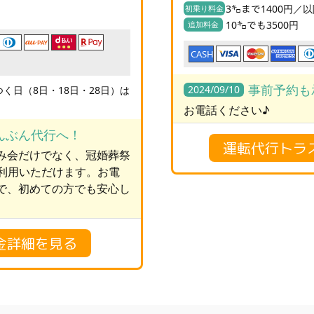
3㌔まで1400円／以
初乗り料金
10㌔でも3500円
追加料金
CASH
事前予約も
2024/09/10
く日（8日・18日・28日）は
お電話ください♪
んぶん代行へ！
運転代行トラ
み会だけでなく、冠婚葬祭
ご利用いただけます。お電
で、初めての方でも安心し
金詳細を見る