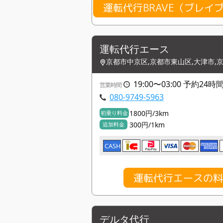
運転代行BRAVE（ブレイ
運転代行エース
京都市中京区,京都市東山区,大津市,
19:00〜03:00 予約2
営業時間
080-9749-5963
1800円/3km
初乗り料金
300円/1km
追加料金
CASH
運転代行エースの
デルタ代行