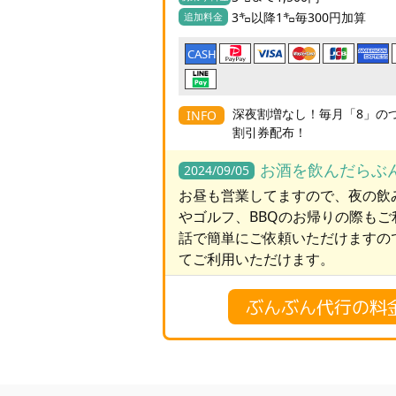
3㌔以降1㌔毎300円加算
追加料金
CASH
深夜割増なし！毎月「8」のつ
INFO
割引券配布！
お酒を飲んだらぶ
2024/09/05
お昼も営業してますので、夜の飲
やゴルフ、BBQのお帰りの際も
話で簡単にご依頼いただけますの
てご利用いただけます。
ぶんぶん代行の料