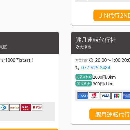
JIN代行2
）
朧月運転代行社
京区
大津市
000円start‼︎
20:00〜1:00 2
営業時間
077-525-8484
2000円/3km
初乗り料金
300円/1km
追加料金
CASH
朧月運転代行