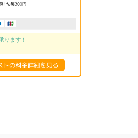
降1㌔毎300円
承ります！
ストの料金詳細を見る