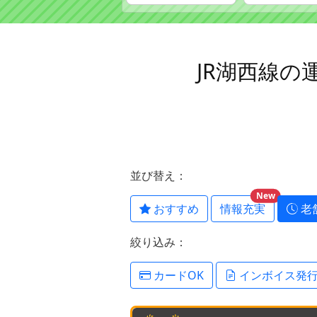
JR湖西線
並び替え：
New
おすすめ
情報充実
老
絞り込み：
カードOK
インボイス発