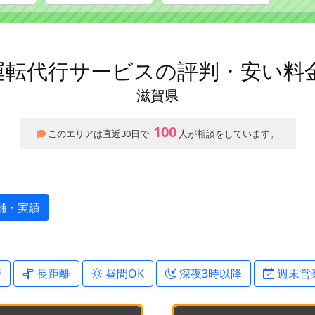
の運転代行サービスの評判・安い料
滋賀県
100
このエリアは直近30日で
人が相談をしています。
舗・実績
行
長距離
昼間OK
深夜3時以降
週末営