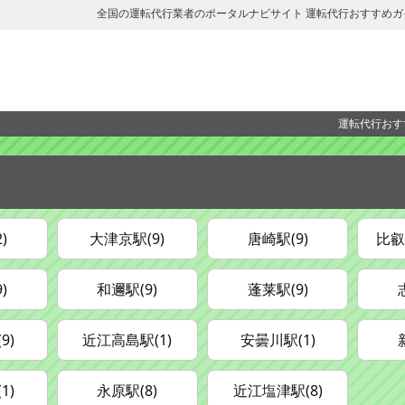
全国の運転代行業者のポータルナビサイト 運転代行おすすめガ
運転代行おす
)
大津京駅(9)
唐崎駅(9)
比叡
)
和邇駅(9)
蓬莱駅(9)
9)
近江高島駅(1)
安曇川駅(1)
1)
永原駅(8)
近江塩津駅(8)