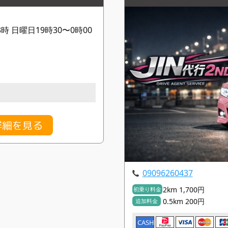
時 日曜日19時30〜0時00
詳細を見る
09096260437
2km 1,700円
初乗り料金
0.5km 200円
追加料金
CASH