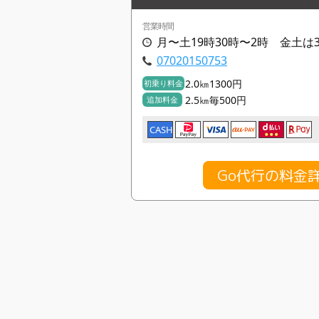
営業時間
月〜土19時30時〜2時 金土は3
07020150753
2.0㎞1300円
初乗り料金
2.5㎞毎500円
追加料金
CASH
Go代行の料金