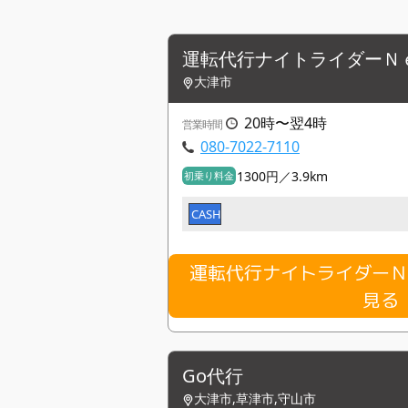
運転代行ナイトライダーＮ
大津市
20時〜翌4時
営業時間
080-7022-7110
1300円／3.9km
初乗り料金
CASH
運転代行ナイトライダー
見る
Go代行
大津市,草津市,守山市