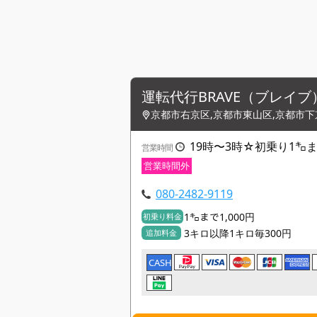
運転代行BRAVE（ブレイブ
京都市右京区,京都市東山区,京都市下
19時〜3時☆初乗り1㌔まで1
営業時間
営業時間外
080-2482-9119
1㌔まで1,000円
初乗り料金
3キロ以降1キロ毎300円
追加料金
CASH