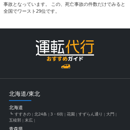
事故となっています。 この、死亡事故の件数だけでみると
全国でワースト29位です。
北海道/東北
北海道
すすきの
北24条
3・6街
花園
すずらん通り
大門
五稜郭
末広
青森県