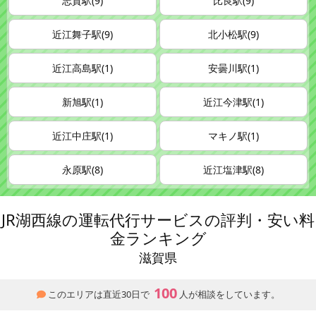
志賀駅(9)
比良駅(9)
近江舞子駅(9)
北小松駅(9)
近江高島駅(1)
安曇川駅(1)
新旭駅(1)
近江今津駅(1)
近江中庄駅(1)
マキノ駅(1)
永原駅(8)
近江塩津駅(8)
JR湖西線の運転代行サービスの評判・安い料
金ランキング
滋賀県
100
このエリアは直近30日で
人が相談をしています。