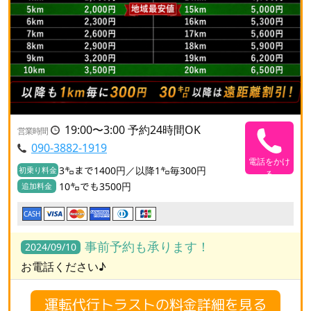
19:00〜3:00 予約24時間OK
営業時間
090-3882-1919
電話をかけ
3㌔まで1400円／以降1㌔毎300円
初乗り料金
る
10㌔でも3500円
追加料金
CASH
事前予約も承ります！
2024/09/10
お電話ください♪
運転代行トラストの料金詳細を見る