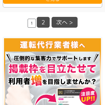
2
次へ >
1