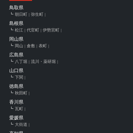
鳥取県
朝日町
弥生町
島根県
松江
代官町
伊勢宮町
岡山県
岡山
倉敷
表町
広島県
八丁堀
流川・薬研堀
山口県
下関
徳島県
秋田町
香川県
瓦町
愛媛県
大街道