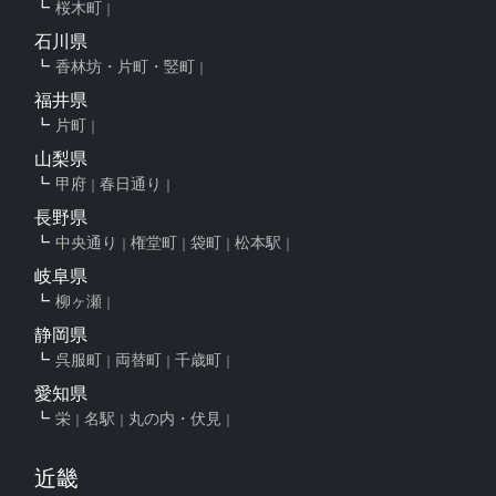
桜木町
石川県
香林坊・片町・竪町
福井県
片町
山梨県
甲府
春日通り
長野県
中央通り
権堂町
袋町
松本駅
岐阜県
柳ヶ瀬
静岡県
呉服町
両替町
千歳町
愛知県
栄
名駅
丸の内・伏見
近畿