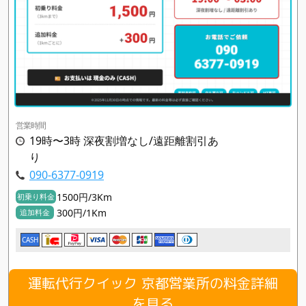
営業時間
19時〜3時 深夜割増なし/遠距離割引あ
り
090-6377-0919
1500円/3Km
初乗り料金
300円/1Km
追加料金
CASH
運転代行クイック 京都営業所の料金詳細
を見る