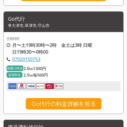
Go代行
大津市,草津市,守山市
営業時間
月〜土19時30時〜2時 金土は3時 日曜
日19時30〜0時00
07020150753
2.0㎞1300円
初乗り料金
2.5㎞毎500円
追加料金
CASH
Go代行の料金詳細を見る
朧月運転代行社