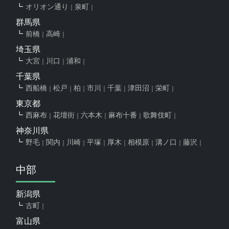
オリオン通り
泉町
群馬県
前橋
高崎
埼玉県
大宮
川口
浦和
千葉県
西船橋
松戸
柏
市川
千葉
津田沼
栄町
東京都
西麻布
花壇街
六本木
麻布十番
歌舞伎町
神奈川県
野毛
関内
川崎
平塚
厚木
相模原
溝ノ口
藤沢
中部
新潟県
古町
富山県