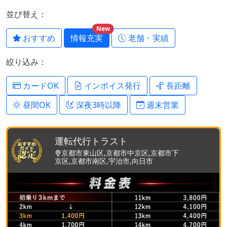
並び替え：
New
おすすめ
情報充実
老舗・実績
絞り込み：
カードOK
インボイス発行
長距離
昼間OK
深夜3時以降
週末営業
運転代行トラスト
京都市東山区,京都市中京区,京都市下
京区,京都市南区,宇治市,向日市