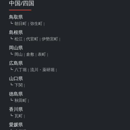
中国/四国
鳥取県
朝日町
弥生町
島根県
松江
代官町
伊勢宮町
岡山県
岡山
倉敷
表町
広島県
八丁堀
流川・薬研堀
山口県
下関
徳島県
秋田町
香川県
瓦町
愛媛県