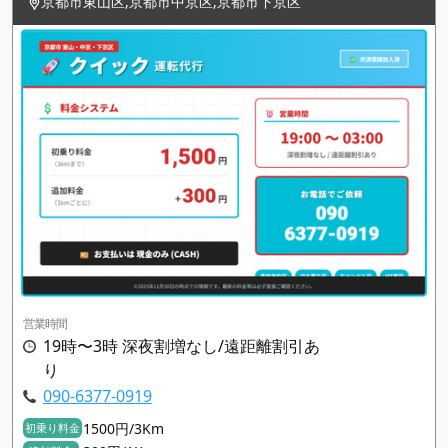
京都市東山区,京都市中京区,京都市下京区
営業時間
19時〜3時 深夜割増なし/遠距離割引あ
り
090-6377-0919
1500円/3Km
初乗り料金