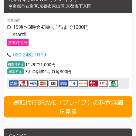
京都市右京区,京都市東山区,京都市下京区
営業時間
19時〜3時☆初乗り1㌔まで1000円
start‼︎
営業時間外
080-2482-9119
1㌔まで1,000円
初乗り料金
3キロ以降1キロ毎300円
追加料金
CASH
運転代行BRAVE（ブレイブ）の料金詳細
を見る