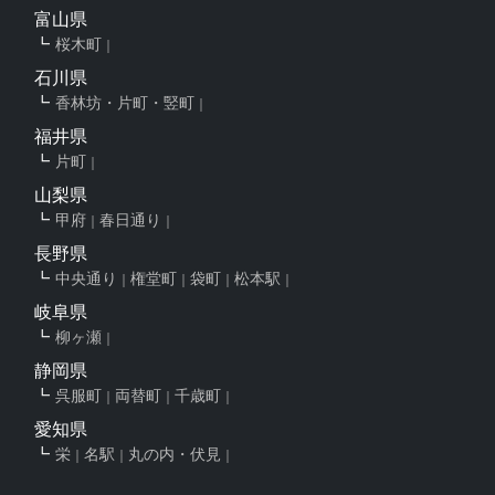
富山県
桜木町
石川県
香林坊・片町・竪町
福井県
片町
山梨県
甲府
春日通り
長野県
中央通り
権堂町
袋町
松本駅
岐阜県
柳ヶ瀬
静岡県
呉服町
両替町
千歳町
愛知県
栄
名駅
丸の内・伏見