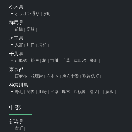
栃木県
オリオン通り
泉町
群馬県
前橋
高崎
埼玉県
大宮
川口
浦和
千葉県
西船橋
松戸
柏
市川
千葉
津田沼
栄町
東京都
西麻布
花壇街
六本木
麻布十番
歌舞伎町
神奈川県
野毛
関内
川崎
平塚
厚木
相模原
溝ノ口
藤沢
中部
新潟県
古町