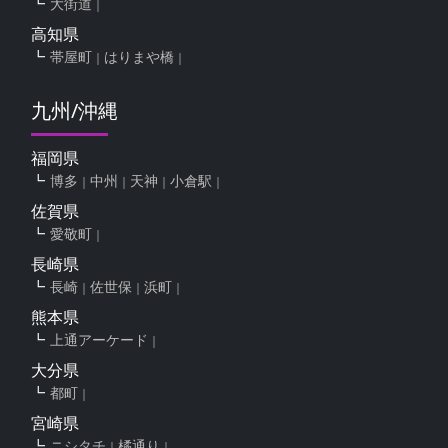
大街道
高知県
帯屋町
はりまや橋
九州/沖縄
福岡県
博多
中州
天神
小倉駅
佐賀県
愛敬町
長崎県
長崎
佐世保
浜町
熊本県
上通アーケード
大分県
都町
宮崎県
ニシタチ
橘通り