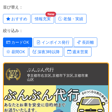
並び替え：
New
おすすめ
情報充実
老舗・実績
絞り込み：
カードOK
インボイス発行
長距離
昼間OK
深夜3時以降
週末営業
ぶんぶん代行
京都市右京区,京都市下京区,京都市東
山区