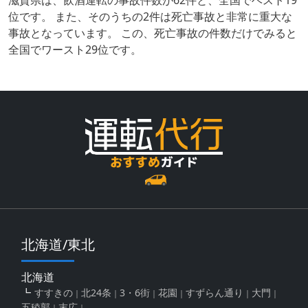
位です。 また、そのうちの2件は死亡事故と非常に重大な
事故となっています。 この、死亡事故の件数だけでみると
全国でワースト29位です。
北海道/東北
北海道
すすきの
北24条
3・6街
花園
すずらん通り
大門
五稜郭
末広