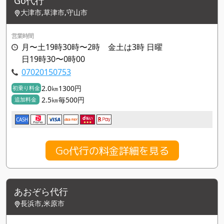
Go代行
大津市,草津市,守山市
営業時間
月〜土19時30時〜2時 金土は3時 日曜
日19時30〜0時00
07020150753
2.0㎞1300円
初乗り料金
2.5㎞毎500円
追加料金
CASH
Go代行の料金詳細を見る
あおぞら代行
長浜市,米原市