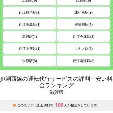
志賀駅(9)
比良駅(9)
近江舞子駅(9)
北小松駅(9)
近江高島駅(1)
安曇川駅(1)
新旭駅(1)
近江今津駅(1)
近江中庄駅(1)
マキノ駅(1)
永原駅(8)
近江塩津駅(8)
JR湖西線の運転代行サービスの評判・安い料
金ランキング
滋賀県
100
このエリアは直近30日で
人が相談をしています。