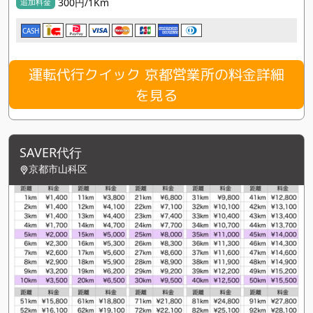
300円/1Km
追加料金
CASH
運転代行クイック 京都営業所の料金詳細
を見る
SAVER代行
京都市山科区