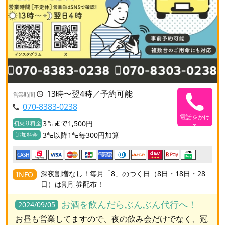
13時〜翌4時／予約可能
営業時間
070-8383-0238
電話をかけ
3㌔まで1,500円
初乗り料金
る
3㌔以降1㌔毎300円加算
追加料金
CASH
深夜割増なし！毎月「8」のつく日（8日・18日・28
INFO
日）は割引券配布！
お酒を飲んだらぶんぶん代行へ！
2024/09/05
お昼も営業してますので、夜の飲み会だけでなく、冠