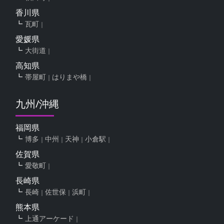
香川県
瓦町
愛媛県
大街道
高知県
帯屋町
はりまや橋
九州/沖縄
福岡県
博多
中州
天神
小倉駅
佐賀県
愛敬町
長崎県
長崎
佐世保
浜町
熊本県
上通アーケード