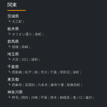
関東
茨城県
大工町
栃木県
オリオン通り
泉町
群馬県
前橋
高崎
埼玉県
大宮
川口
浦和
千葉県
西船橋
松戸
柏
市川
千葉
津田沼
栄町
東京都
西麻布
花壇街
六本木
麻布十番
歌舞伎町
神奈川県
野毛
関内
川崎
平塚
厚木
相模原
溝ノ口
藤沢