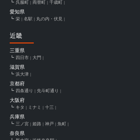
呉服町
両替町
千歳町
愛知県
栄
名駅
丸の内・伏見
近畿
三重県
四日市
大門
滋賀県
浜大津
京都府
四条通り
先斗町通り
大阪府
キタ
ミナミ
十三
兵庫県
三ノ宮
姫路
神戸
魚町
奈良県