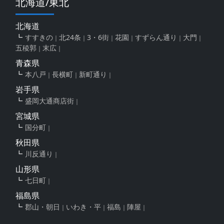
北海道/東北
北海道
すすきの
北24条
3・6街
花園
すずらん通り
大門
五稜郭
末広
青森県
本八戸
長横町
新町通り
岩手県
盛岡大通商店街
宮城県
国分町
秋田県
川反通り
山形県
七日町
福島県
郡山・朝日
いわき・平
福島
陣屋