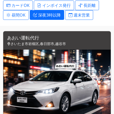
カードOK
インボイス発行
長距離
昼間OK
深夜3時以降
週末営業
あおい運転代行
さいたま市岩槻区,春日部市,越谷市