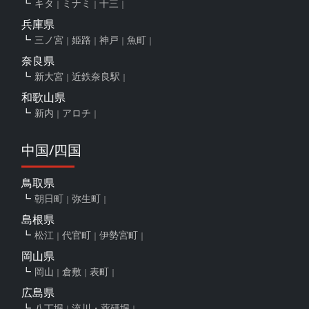
キタ
ミナミ
十三
兵庫県
三ノ宮
姫路
神戸
魚町
奈良県
新大宮
近鉄奈良駅
和歌山県
新内
アロチ
中国/四国
鳥取県
朝日町
弥生町
島根県
松江
代官町
伊勢宮町
岡山県
岡山
倉敷
表町
広島県
八丁堀
流川・薬研堀