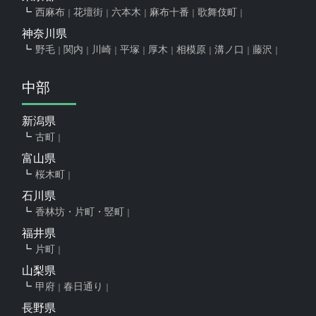
西麻布
花壇街
六本木
麻布十番
歌舞伎町
神奈川県
野毛
関内
川崎
平塚
厚木
相模原
溝ノ口
藤沢
中部
新潟県
古町
富山県
桜木町
石川県
香林坊・片町・竪町
福井県
片町
山梨県
甲府
春日通り
長野県