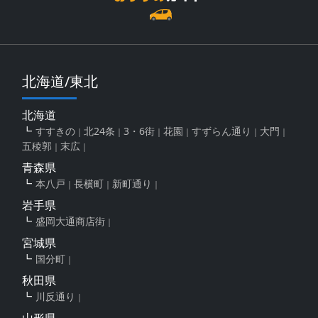
北海道/東北
北海道
すすきの
北24条
3・6街
花園
すずらん通り
大門
五稜郭
末広
青森県
本八戸
長横町
新町通り
岩手県
盛岡大通商店街
宮城県
国分町
秋田県
川反通り
山形県