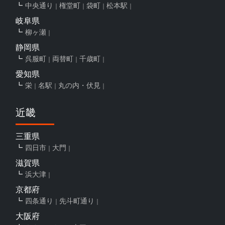
中央通り
権堂町
袋町
松本駅
岐阜県
柳ヶ瀬
静岡県
呉服町
両替町
千歳町
愛知県
栄
名駅
丸の内・伏見
近畿
三重県
四日市
大門
滋賀県
浜大津
京都府
四条通り
先斗町通り
大阪府