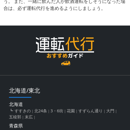
う。 また、一緒に飲んだ人が飲酒運転をしそうになった場
合は、必ず運転代行を進めるようにしましょう。
北海道/東北
北海道
すすきの
北24条
3・6街
花園
すずらん通り
大門
五稜郭
末広
青森県