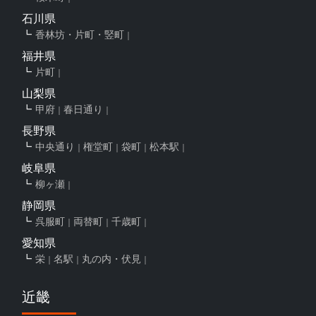
石川県
香林坊・片町・竪町
福井県
片町
山梨県
甲府
春日通り
長野県
中央通り
権堂町
袋町
松本駅
岐阜県
柳ヶ瀬
静岡県
呉服町
両替町
千歳町
愛知県
栄
名駅
丸の内・伏見
近畿