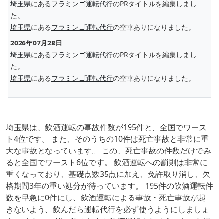
埼玉県
にある
フラミンゴ運転代行
のPRタイトルを編集しまし
た。
埼玉県
にある
フラミンゴ運転代行
の空車ありになりました。
2026年07月28日
埼玉県
にある
フラミンゴ運転代行
のPRタイトルを編集しまし
た。
埼玉県
にある
フラミンゴ運転代行
の空車ありになりました。
埼玉県は、飲酒運転の事故件数が195件と、全国でワース
ト4位です。 また、そのうちの10件は死亡事故と非常に重
大な事故となっています。 この、死亡事故の件数だけでみ
ると全国でワースト6位です。 飲酒運転への罰則は非常に
重くなっており、基礎点数35点に加え、免許取り消し、欠
格期間3年の重い処分が待っています。 195件の飲酒運転件
数を早急に0件にし、飲酒運転による事故・死亡事故が起
きないよう、飲んだら運転代行を必ず使うようにしましょ