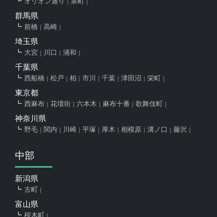
オリオン通り
泉町
群馬県
前橋
高崎
埼玉県
大宮
川口
浦和
千葉県
西船橋
松戸
柏
市川
千葉
津田沼
栄町
東京都
西麻布
花壇街
六本木
麻布十番
歌舞伎町
神奈川県
野毛
関内
川崎
平塚
厚木
相模原
溝ノ口
藤沢
中部
新潟県
古町
富山県
桜木町