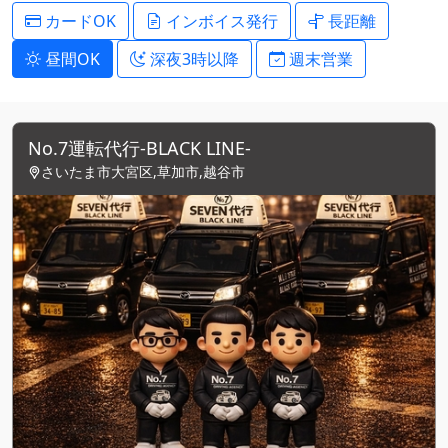
カードOK
インボイス発行
長距離
昼間OK
深夜3時以降
週末営業
No.7運転代行-BLACK LINE-
さいたま市大宮区,草加市,越谷市