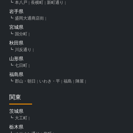
本八戸
長横町
新町通り
岩手県
盛岡大通商店街
宮城県
国分町
秋田県
川反通り
山形県
七日町
福島県
郡山・朝日
いわき・平
福島
陣屋
関東
茨城県
大工町
栃木県