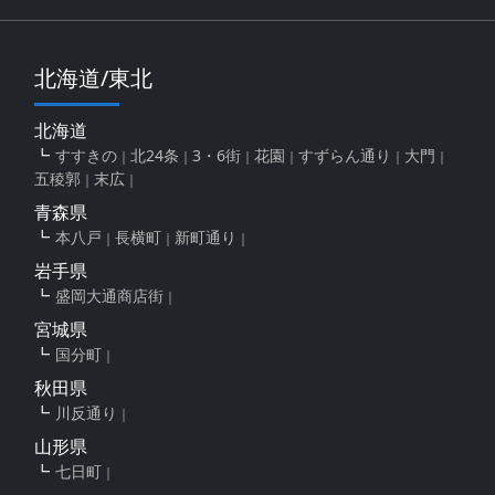
北海道/東北
北海道
すすきの
北24条
3・6街
花園
すずらん通り
大門
五稜郭
末広
青森県
本八戸
長横町
新町通り
岩手県
盛岡大通商店街
宮城県
国分町
秋田県
川反通り
山形県
七日町