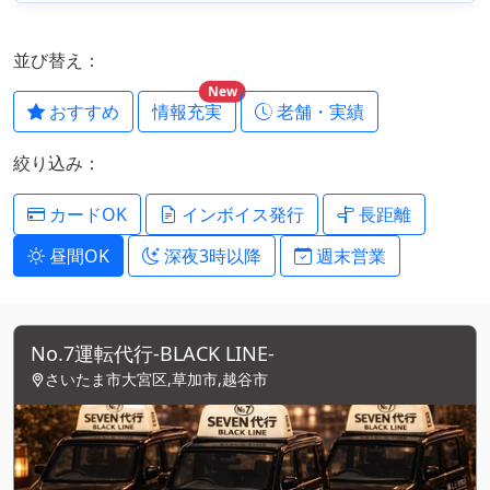
並び替え：
New
おすすめ
情報充実
老舗・実績
絞り込み：
カードOK
インボイス発行
長距離
昼間OK
深夜3時以降
週末営業
No.7運転代行-BLACK LINE-
さいたま市大宮区,草加市,越谷市