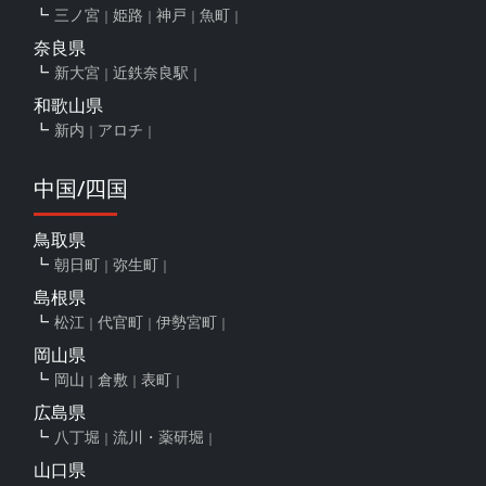
三ノ宮
姫路
神戸
魚町
奈良県
新大宮
近鉄奈良駅
和歌山県
新内
アロチ
中国/四国
鳥取県
朝日町
弥生町
島根県
松江
代官町
伊勢宮町
岡山県
岡山
倉敷
表町
広島県
八丁堀
流川・薬研堀
山口県