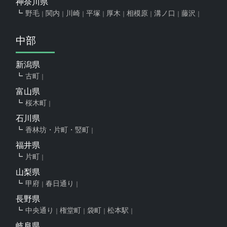
神奈川県
野毛
関内
川崎
平塚
厚木
相模原
溝ノ口
藤沢
中部
新潟県
古町
富山県
桜木町
石川県
香林坊・片町・竪町
福井県
片町
山梨県
甲府
春日通り
長野県
中央通り
権堂町
袋町
松本駅
岐阜県