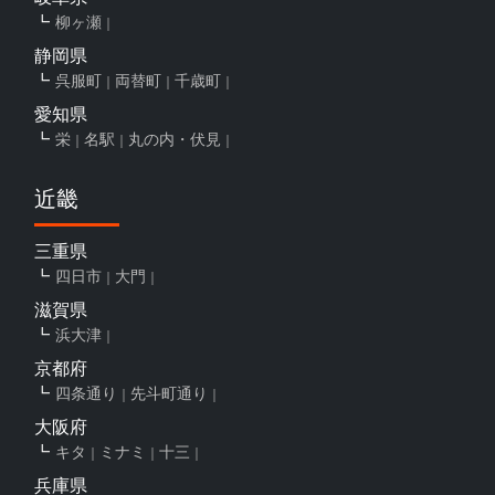
柳ヶ瀬
静岡県
呉服町
両替町
千歳町
愛知県
栄
名駅
丸の内・伏見
近畿
三重県
四日市
大門
滋賀県
浜大津
京都府
四条通り
先斗町通り
大阪府
キタ
ミナミ
十三
兵庫県