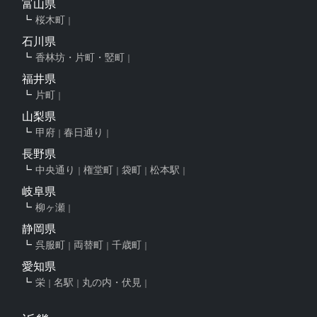
富山県
桜木町
石川県
香林坊・片町・竪町
福井県
片町
山梨県
甲府
春日通り
長野県
中央通り
権堂町
袋町
松本駅
岐阜県
柳ヶ瀬
静岡県
呉服町
両替町
千歳町
愛知県
栄
名駅
丸の内・伏見