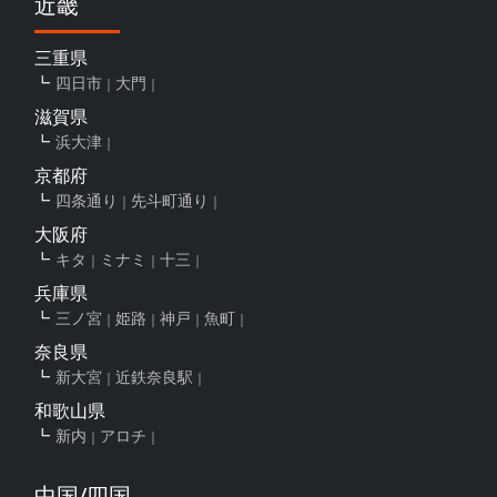
近畿
三重県
四日市
大門
滋賀県
浜大津
京都府
四条通り
先斗町通り
大阪府
キタ
ミナミ
十三
兵庫県
三ノ宮
姫路
神戸
魚町
奈良県
新大宮
近鉄奈良駅
和歌山県
新内
アロチ
中国/四国