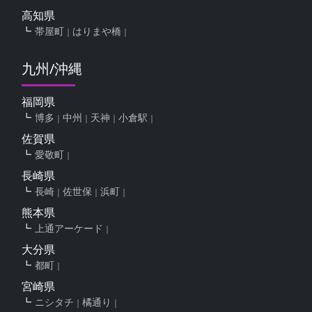
高知県
帯屋町
はりまや橋
九州/沖縄
福岡県
博多
中州
天神
小倉駅
佐賀県
愛敬町
長崎県
長崎
佐世保
浜町
熊本県
上通アーケード
大分県
都町
宮崎県
ニシタチ
橘通り