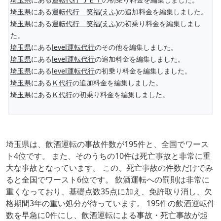
埼玉県
にある
運転代行 笑福(えふ)
の追加料金を編集しました。
埼玉県
にある
運転代行 笑福(えふ)
の初乗り料金を編集しまし
た。
埼玉県
にある
level運転代行
のその他を編集しました。
埼玉県
にある
level運転代行
の追加料金を編集しました。
埼玉県
にある
level運転代行
の初乗り料金を編集しました。
埼玉県
にある
Ｋ代行
の追加料金を編集しました。
埼玉県
にある
Ｋ代行
の初乗り料金を編集しました。
埼玉県は、飲酒運転の事故件数が195件と、全国でワース
ト4位です。 また、そのうちの10件は死亡事故と非常に重
大な事故となっています。 この、死亡事故の件数だけでみ
ると全国でワースト6位です。 飲酒運転への罰則は非常に
重くなっており、基礎点数35点に加え、免許取り消し、欠
格期間3年の重い処分が待っています。 195件の飲酒運転件
数を早急に0件にし、飲酒運転による事故・死亡事故が起