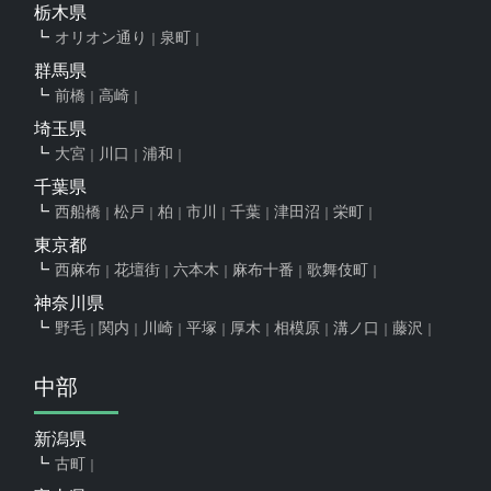
栃木県
オリオン通り
泉町
群馬県
前橋
高崎
埼玉県
大宮
川口
浦和
千葉県
西船橋
松戸
柏
市川
千葉
津田沼
栄町
東京都
西麻布
花壇街
六本木
麻布十番
歌舞伎町
神奈川県
野毛
関内
川崎
平塚
厚木
相模原
溝ノ口
藤沢
中部
新潟県
古町