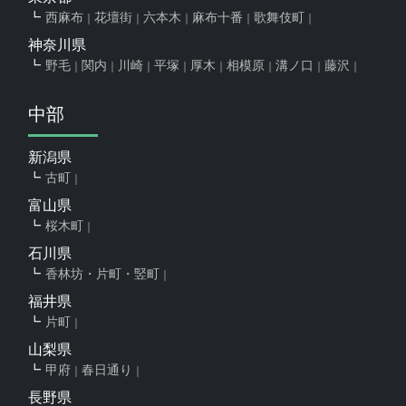
西麻布
花壇街
六本木
麻布十番
歌舞伎町
神奈川県
野毛
関内
川崎
平塚
厚木
相模原
溝ノ口
藤沢
中部
新潟県
古町
富山県
桜木町
石川県
香林坊・片町・竪町
福井県
片町
山梨県
甲府
春日通り
長野県