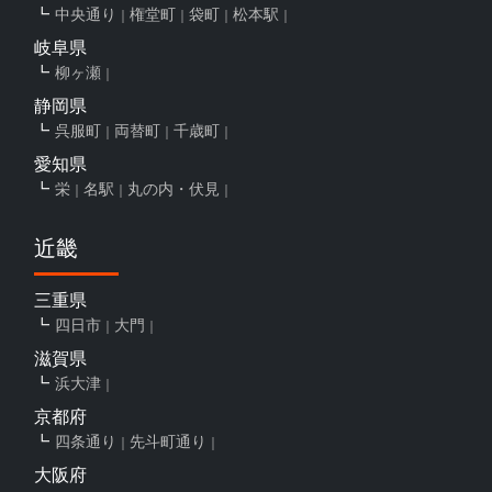
中央通り
権堂町
袋町
松本駅
岐阜県
柳ヶ瀬
静岡県
呉服町
両替町
千歳町
愛知県
栄
名駅
丸の内・伏見
近畿
三重県
四日市
大門
滋賀県
浜大津
京都府
四条通り
先斗町通り
大阪府