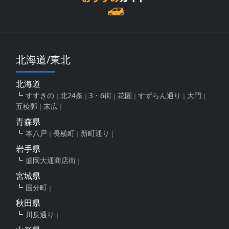
北海道/東北
北海道
すすきの
北24条
3・6街
花園
すずらん通り
大門
五稜郭
末広
青森県
本八戸
長横町
新町通り
岩手県
盛岡大通商店街
宮城県
国分町
秋田県
川反通り