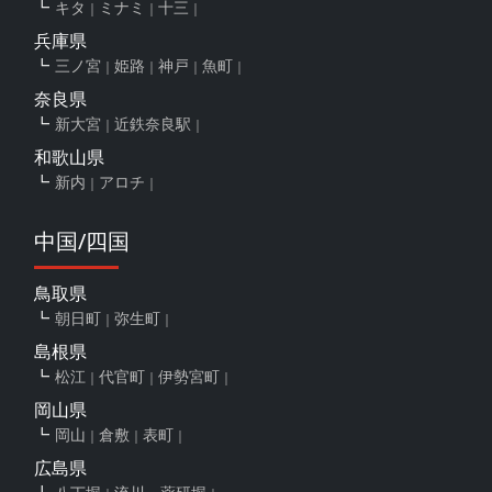
キタ
ミナミ
十三
兵庫県
三ノ宮
姫路
神戸
魚町
奈良県
新大宮
近鉄奈良駅
和歌山県
新内
アロチ
中国/四国
鳥取県
朝日町
弥生町
島根県
松江
代官町
伊勢宮町
岡山県
岡山
倉敷
表町
広島県