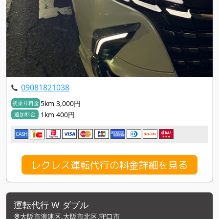
09081821038
5km 3,000円
初乗り料金
1km 400円
追加料金
CASH
レクレス運転代行の料金詳細を見る
運転代行 W ダブル
大阪市浪速区,大阪市北区,守口市