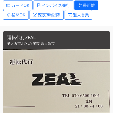
カードOK
インボイス発行
長距離
昼間OK
深夜3時以降
週末営業
運転代行ZEAL
大阪市北区,八尾市,東大阪市