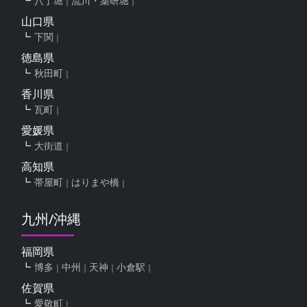
八丁堀
流川・薬研堀
山口県
下関
徳島県
秋田町
香川県
瓦町
愛媛県
大街道
高知県
帯屋町
はりまや橋
九州/沖縄
福岡県
博多
中州
天神
小倉駅
佐賀県
愛敬町