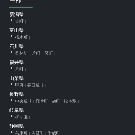
新潟県
古町
富山県
桜木町
石川県
香林坊・片町・竪町
福井県
片町
山梨県
甲府
春日通り
長野県
中央通り
権堂町
袋町
松本駅
岐阜県
柳ヶ瀬
静岡県
呉服町
両替町
千歳町