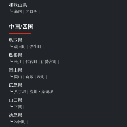
和歌山県
新内
アロチ
中国/四国
鳥取県
朝日町
弥生町
島根県
松江
代官町
伊勢宮町
岡山県
岡山
倉敷
表町
広島県
八丁堀
流川・薬研堀
山口県
下関
徳島県
秋田町