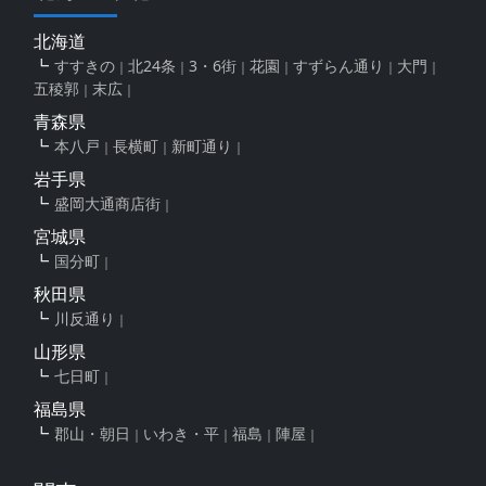
北海道
すすきの
北24条
3・6街
花園
すずらん通り
大門
五稜郭
末広
青森県
本八戸
長横町
新町通り
岩手県
盛岡大通商店街
宮城県
国分町
秋田県
川反通り
山形県
七日町
福島県
郡山・朝日
いわき・平
福島
陣屋