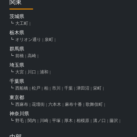
関東
茨城県
大工町
栃木県
オリオン通り
泉町
群馬県
前橋
高崎
埼玉県
大宮
川口
浦和
千葉県
西船橋
松戸
柏
市川
千葉
津田沼
栄町
東京都
西麻布
花壇街
六本木
麻布十番
歌舞伎町
神奈川県
野毛
関内
川崎
平塚
厚木
相模原
溝ノ口
藤沢
中部