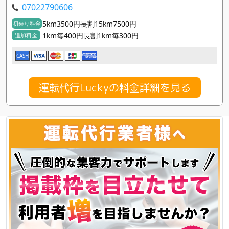
07022790606
5km3500円長割15km7500円
初乗り料金
1km毎400円長割1km毎300円
追加料金
CASH
運転代行Luckyの料金詳細を見る