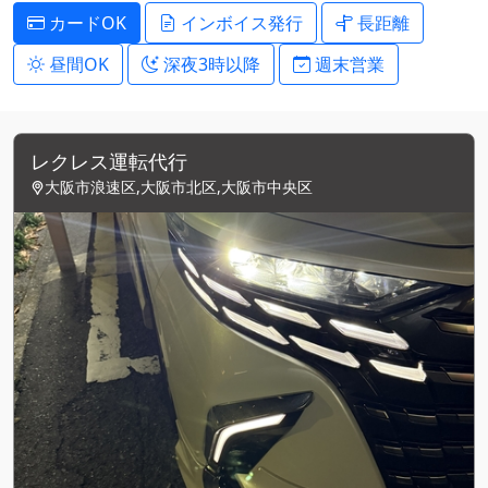
カードOK
インボイス発行
長距離
昼間OK
深夜3時以降
週末営業
レクレス運転代行
大阪市浪速区,大阪市北区,大阪市中央区