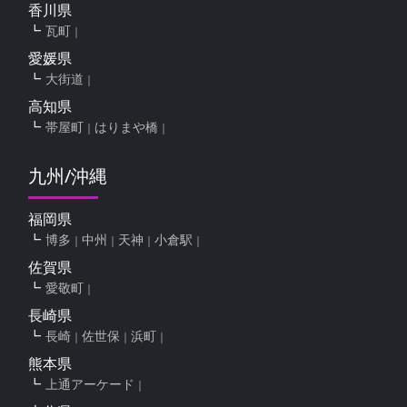
香川県
瓦町
愛媛県
大街道
高知県
帯屋町
はりまや橋
九州/沖縄
福岡県
博多
中州
天神
小倉駅
佐賀県
愛敬町
長崎県
長崎
佐世保
浜町
熊本県
上通アーケード