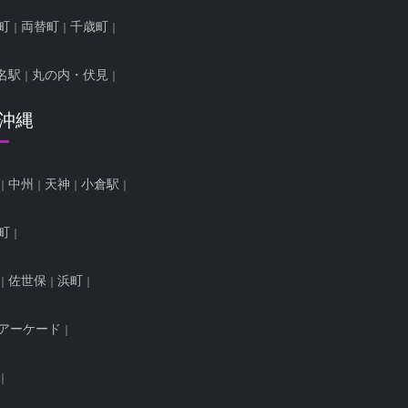
町
両替町
千歳町
名駅
丸の内・伏見
/沖縄
中州
天神
小倉駅
町
佐世保
浜町
アーケード