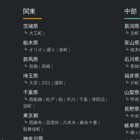
関東
中部
茨城県
新潟県
大工町
古町
栃木県
富山県
オリオン通り
泉町
桜木
群馬県
石川県
前橋
高崎
香林
埼玉県
福井県
大宮
川口
浦和
片町
千葉県
山梨県
西船橋
松戸
柏
市川
千葉
津田沼
甲府
栄町
長野県
東京都
中央
西麻布
花壇街
六本木
麻布十番
岐阜県
歌舞伎町
柳ヶ
神奈川県
屋