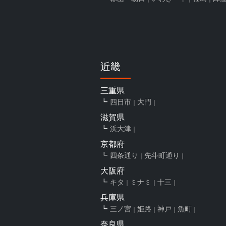
近畿
三重県
四日市
大門
滋賀県
浜大津
京都府
四条通り
先斗町通り
大阪府
キタ
ミナミ
十三
兵庫県
三ノ宮
姫路
神戸
魚町
奈良県