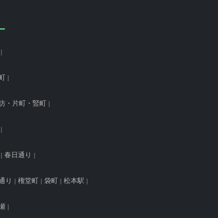
町
坊・片町・竪町
春日通り
通り
権堂町
袋町
松本駅
瀬