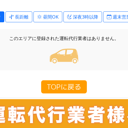
行
長距離
昼間OK
深夜3時以降
週末営
このエリアに登録された
運転代行業者はありません。
TOPに戻る