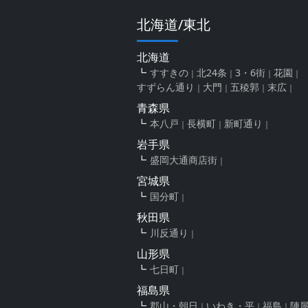
北海道/東北
北海道
すすきの
北24条
3・6街
花園
すずらん通り
大門
五稜郭
末広
青森県
本八戸
長横町
新町通り
岩手県
盛岡大通商店街
宮城県
国分町
秋田県
川反通り
山形県
七日町
福島県
郡山・朝日
いわき・平
福島
陣