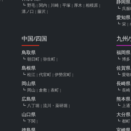
静岡県
野毛
関内
川崎
平塚
厚木
相模原
呉服
溝ノ口
藤沢
愛知県
栄
中国/四国
九州
鳥取県
福岡県
朝日町
弥生町
博多
島根県
佐賀県
松江
代官町
伊勢宮町
愛敬
岡山県
長崎県
岡山
倉敷
表町
長崎
広島県
熊本県
八丁堀
流川・薬研堀
上通
山口県
大分県
下関
都町
徳島県
宮崎県