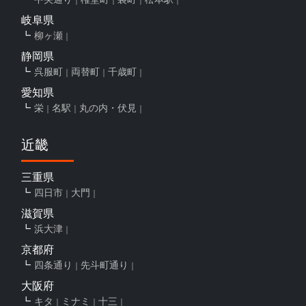
岐阜県
柳ヶ瀬
静岡県
呉服町
両替町
千歳町
愛知県
栄
名駅
丸の内・伏見
近畿
三重県
四日市
大門
滋賀県
浜大津
京都府
四条通り
先斗町通り
大阪府
キタ
ミナミ
十三