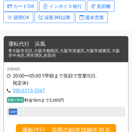
カードOK
インボイス発行
長距離
昼間OK
深夜3時以降
週末営業
運転代行 浜風
大阪市北区,大阪市都島区,大阪市浪速区,大阪市城東区,大阪
市中央区,堺市堺区,吹田市
営業時間
20:00〜05:00 ‼️早朝まで笑顔で営業‼️(日.
祝定休)
090-6113-3347
料金5kmまで3,000円
初乗り料金
CASH
運転代行 浜風の料金詳細を見る