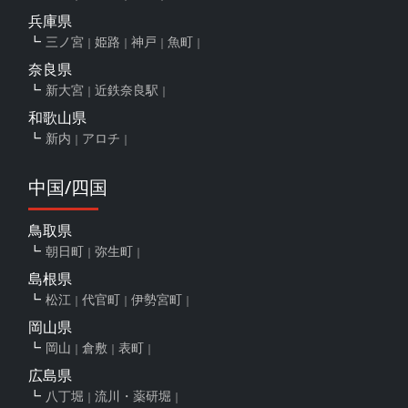
兵庫県
三ノ宮
姫路
神戸
魚町
奈良県
新大宮
近鉄奈良駅
和歌山県
新内
アロチ
中国/四国
鳥取県
朝日町
弥生町
島根県
松江
代官町
伊勢宮町
岡山県
岡山
倉敷
表町
広島県
八丁堀
流川・薬研堀