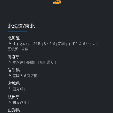
北海道/東北
北海道
すすきの
北24条
3・6街
花園
すずらん通り
大門
五稜郭
末広
青森県
本八戸
長横町
新町通り
岩手県
盛岡大通商店街
宮城県
国分町
秋田県
川反通り
山形県