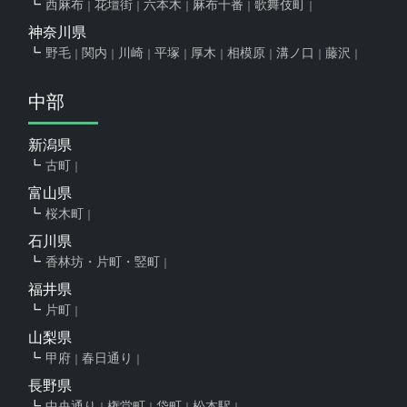
西麻布
花壇街
六本木
麻布十番
歌舞伎町
神奈川県
野毛
関内
川崎
平塚
厚木
相模原
溝ノ口
藤沢
中部
新潟県
古町
富山県
桜木町
石川県
香林坊・片町・竪町
福井県
片町
山梨県
甲府
春日通り
長野県
中央通り
権堂町
袋町
松本駅