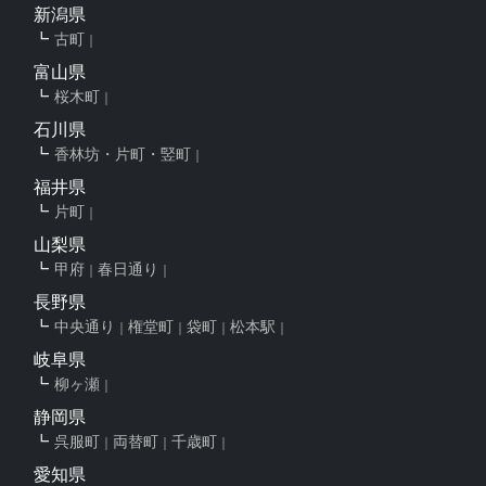
新潟県
古町
富山県
桜木町
石川県
香林坊・片町・竪町
福井県
片町
山梨県
甲府
春日通り
長野県
中央通り
権堂町
袋町
松本駅
岐阜県
柳ヶ瀬
静岡県
呉服町
両替町
千歳町
愛知県