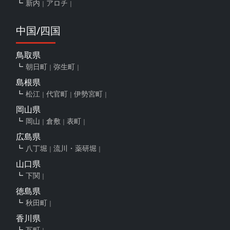
新内
アロチ
中国/四国
鳥取県
朝日町
弥生町
島根県
松江
代官町
伊勢宮町
岡山県
岡山
倉敷
表町
広島県
八丁堀
流川・薬研堀
山口県
下関
徳島県
秋田町
香川県
瓦町