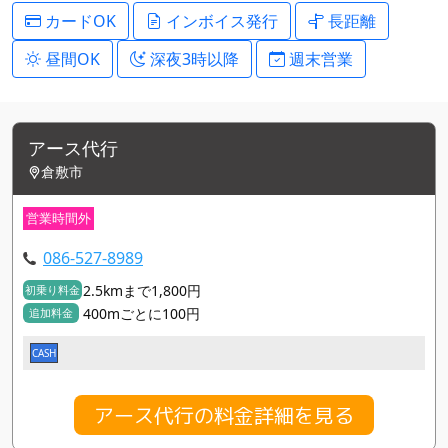
カードOK
インボイス発行
長距離
昼間OK
深夜3時以降
週末営業
アース代行
倉敷市
営業時間外
086-527-8989
2.5kmまで1,800円
初乗り料金
400mごとに100円
追加料金
CASH
アース代行の料金詳細を見る