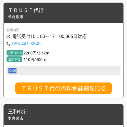
ＴＲＵＳＴ代行
倉敷市
営業時間
電話受付10：00～17：00,365日対応
086-441-3840
2200円/2.5km
初乗り料金
110円/400m
追加料金
CASH
ＴＲＵＳＴ代行の料金詳細を見る
三和代行
倉敷市