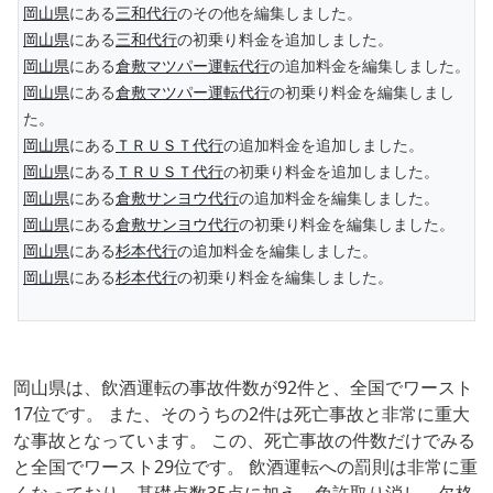
岡山県
にある
三和代行
のその他を編集しました。
岡山県
にある
三和代行
の初乗り料金を追加しました。
岡山県
にある
倉敷マツパー運転代行
の追加料金を編集しました。
岡山県
にある
倉敷マツパー運転代行
の初乗り料金を編集しまし
た。
岡山県
にある
ＴＲＵＳＴ代行
の追加料金を追加しました。
岡山県
にある
ＴＲＵＳＴ代行
の初乗り料金を追加しました。
岡山県
にある
倉敷サンヨウ代行
の追加料金を編集しました。
岡山県
にある
倉敷サンヨウ代行
の初乗り料金を編集しました。
岡山県
にある
杉本代行
の追加料金を編集しました。
岡山県
にある
杉本代行
の初乗り料金を編集しました。
岡山県は、飲酒運転の事故件数が92件と、全国でワースト
17位です。 また、そのうちの2件は死亡事故と非常に重大
な事故となっています。 この、死亡事故の件数だけでみる
と全国でワースト29位です。 飲酒運転への罰則は非常に重