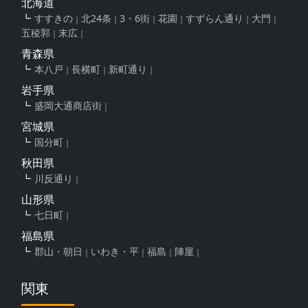
北海道
すすきの
北24条
3・6街
花園
すずらん通り
大門
五稜郭
末広
青森県
本八戸
長横町
新町通り
岩手県
盛岡大通商店街
宮城県
国分町
秋田県
川反通り
山形県
七日町
福島県
郡山・朝日
いわき・平
福島
陣屋
関東