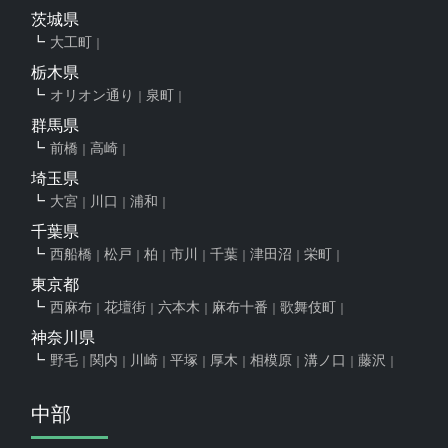
茨城県
大工町
栃木県
オリオン通り
泉町
群馬県
前橋
高崎
埼玉県
大宮
川口
浦和
千葉県
西船橋
松戸
柏
市川
千葉
津田沼
栄町
東京都
西麻布
花壇街
六本木
麻布十番
歌舞伎町
神奈川県
野毛
関内
川崎
平塚
厚木
相模原
溝ノ口
藤沢
中部