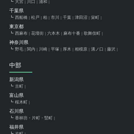
大宮
川口
浦和
千葉県
西船橋
松戸
柏
市川
千葉
津田沼
栄町
東京都
西麻布
花壇街
六本木
麻布十番
歌舞伎町
神奈川県
野毛
関内
川崎
平塚
厚木
相模原
溝ノ口
藤沢
中部
新潟県
古町
富山県
桜木町
石川県
香林坊・片町・竪町
福井県
片町