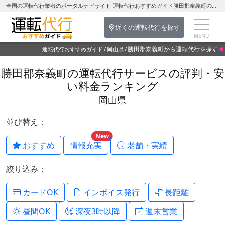
全国の運転代行業者のポータルナビサイト 運転代行おすすめガイド勝田郡奈義町の運転代行を探す-岡山県の運転代行
近くの運転代行を探す
勝田郡奈義町から運転代行を探す
運転代行おすすめガイド
岡山県
勝田郡奈義町の運転代行サービスの評判・安
い料金ランキング
岡山県
並び替え：
New
おすすめ
情報充実
老舗・実績
絞り込み：
カードOK
インボイス発行
長距離
昼間OK
深夜3時以降
週末営業