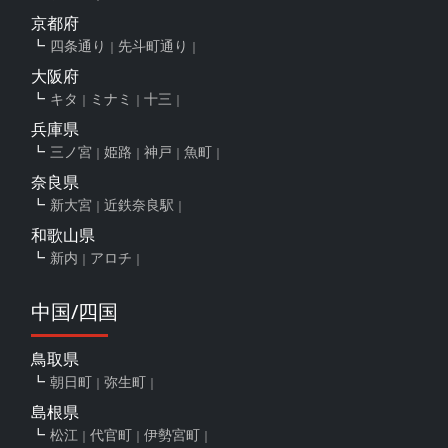
京都府
四条通り
先斗町通り
大阪府
キタ
ミナミ
十三
兵庫県
三ノ宮
姫路
神戸
魚町
奈良県
新大宮
近鉄奈良駅
和歌山県
新内
アロチ
中国/四国
鳥取県
朝日町
弥生町
島根県
松江
代官町
伊勢宮町