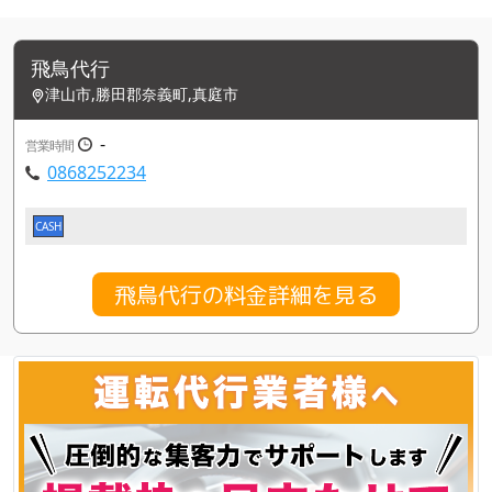
飛鳥代行
津山市,勝田郡奈義町,真庭市
-
営業時間
0868252234
CASH
飛鳥代行の料金詳細を見る