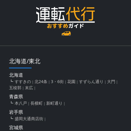
北海道/東北
北海道
すすきの
北24条
3・6街
花園
すずらん通り
大門
五稜郭
末広
青森県
本八戸
長横町
新町通り
岩手県
盛岡大通商店街
宮城県