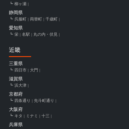
柳ヶ瀬
静岡県
呉服町
両替町
千歳町
愛知県
栄
名駅
丸の内・伏見
近畿
三重県
四日市
大門
滋賀県
浜大津
京都府
四条通り
先斗町通り
大阪府
キタ
ミナミ
十三
兵庫県