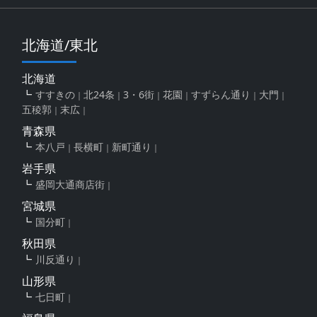
北海道/東北
北海道
すすきの
北24条
3・6街
花園
すずらん通り
大門
五稜郭
末広
青森県
本八戸
長横町
新町通り
岩手県
盛岡大通商店街
宮城県
国分町
秋田県
川反通り
山形県
七日町