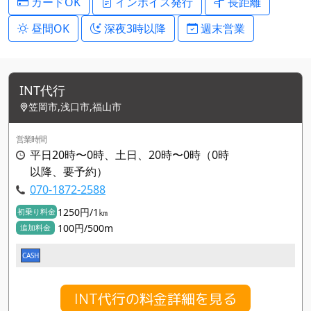
カードOK
インボイス発行
長距離
昼間OK
深夜3時以降
週末営業
INT代行
笠岡市,浅口市,福山市
営業時間
平日20時〜0時、土日、20時〜0時（0時
以降、要予約）
070-1872-2588
1250円/1㎞
初乗り料金
100円/500m
追加料金
CASH
INT代行の料金詳細を見る