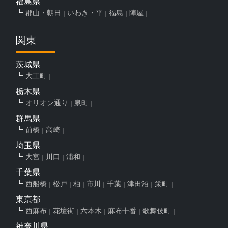
福島県
郡山・朝日
いわき・平
福島
陣屋
関東
茨城県
大工町
栃木県
オリオン通り
泉町
群馬県
前橋
高崎
埼玉県
大宮
川口
浦和
千葉県
西船橋
松戸
柏
市川
千葉
津田沼
栄町
東京都
西麻布
花壇街
六本木
麻布十番
歌舞伎町
神奈川県