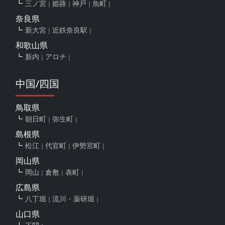
三ノ宮
姫路
神戸
魚町
奈良県
新大宮
近鉄奈良駅
和歌山県
新内
アロチ
中国/四国
鳥取県
朝日町
弥生町
島根県
松江
代官町
伊勢宮町
岡山県
岡山
倉敷
表町
広島県
八丁堀
流川・薬研堀
山口県