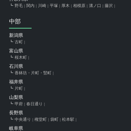
野毛
関内
川崎
平塚
厚木
相模原
溝ノ口
藤沢
中部
新潟県
古町
富山県
桜木町
石川県
香林坊・片町・竪町
福井県
片町
山梨県
甲府
春日通り
長野県
中央通り
権堂町
袋町
松本駅
岐阜県