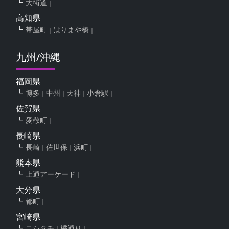
大街道
高知県
帯屋町
はりまや橋
九州/沖縄
福岡県
博多
中州
天神
小倉駅
佐賀県
愛敬町
長崎県
長崎
佐世保
浜町
熊本県
上通アーケード
大分県
都町
宮崎県
ニシタチ
橘通り