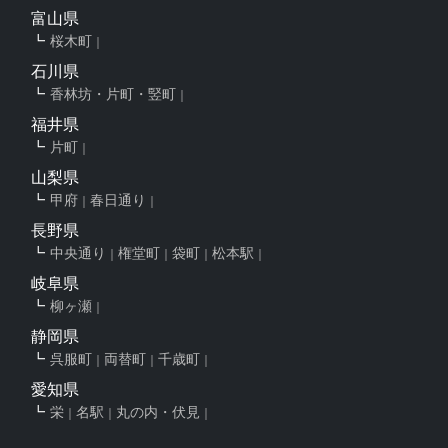
富山県
桜木町
石川県
香林坊・片町・竪町
福井県
片町
山梨県
甲府
春日通り
長野県
中央通り
権堂町
袋町
松本駅
岐阜県
柳ヶ瀬
静岡県
呉服町
両替町
千歳町
愛知県
栄
名駅
丸の内・伏見