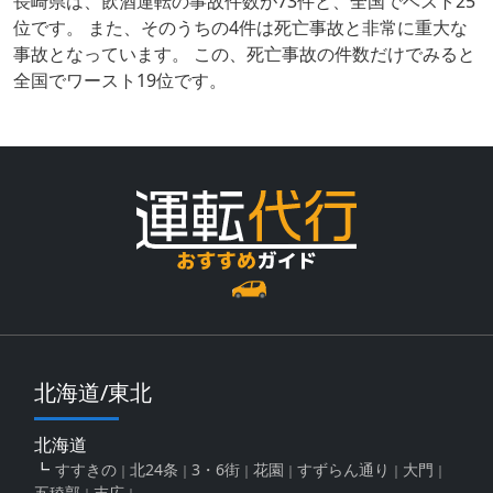
長崎県は、飲酒運転の事故件数が73件と、全国でベスト25
位です。 また、そのうちの4件は死亡事故と非常に重大な
事故となっています。 この、死亡事故の件数だけでみると
全国でワースト19位です。
北海道/東北
北海道
すすきの
北24条
3・6街
花園
すずらん通り
大門
五稜郭
末広