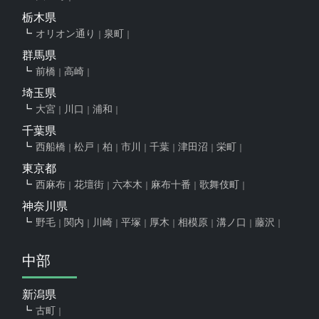
栃木県
オリオン通り
泉町
群馬県
前橋
高崎
埼玉県
大宮
川口
浦和
千葉県
西船橋
松戸
柏
市川
千葉
津田沼
栄町
東京都
西麻布
花壇街
六本木
麻布十番
歌舞伎町
神奈川県
野毛
関内
川崎
平塚
厚木
相模原
溝ノ口
藤沢
中部
新潟県
古町