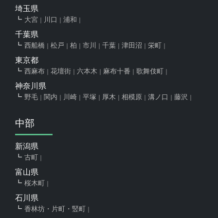
埼玉県
大宮
川口
浦和
千葉県
西船橋
松戸
柏
市川
千葉
津田沼
栄町
東京都
西麻布
花壇街
六本木
麻布十番
歌舞伎町
神奈川県
野毛
関内
川崎
平塚
厚木
相模原
溝ノ口
藤沢
中部
新潟県
古町
富山県
桜木町
石川県
香林坊・片町・竪町