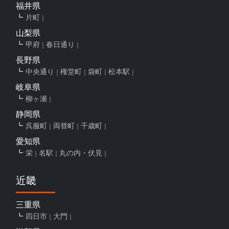
福井県
片町
山梨県
甲府
春日通り
長野県
中央通り
権堂町
袋町
松本駅
岐阜県
柳ヶ瀬
静岡県
呉服町
両替町
千歳町
愛知県
栄
名駅
丸の内・伏見
近畿
三重県
四日市
大門