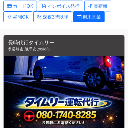
カードOK
インボイス発行
長距離
昼間OK
深夜3時以降
週末営業
長崎代行タイムリー
長崎市,諫早市,大村市