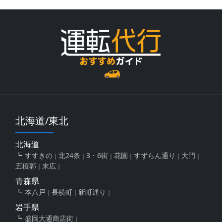
北海道/東北
北海道
すすきの
北24条
3・6街
花園
すずらん通り
大門
五稜郭
末広
青森県
本八戸
長横町
新町通り
岩手県
盛岡大通商店街