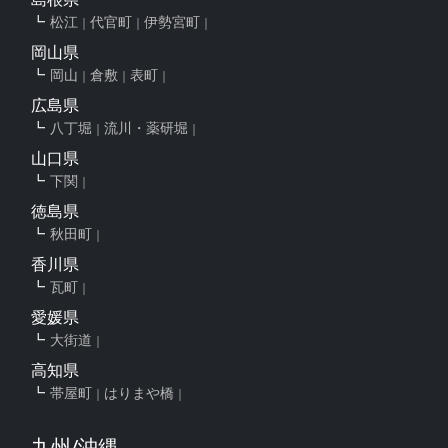
松江
代官町
伊勢宮町
岡山県
岡山
倉敷
表町
広島県
八丁堀
流川・薬研堀
山口県
下関
徳島県
秋田町
香川県
瓦町
愛媛県
大街道
高知県
帯屋町
はりまや橋
九州/沖縄