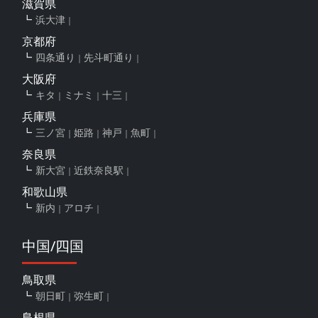
滋賀県
浜大津
京都府
四条通り
先斗町通り
大阪府
キタ
ミナミ
十三
兵庫県
三ノ宮
姫路
神戸
魚町
奈良県
新大宮
近鉄奈良駅
和歌山県
新内
アロチ
中国/四国
鳥取県
朝日町
弥生町
島根県