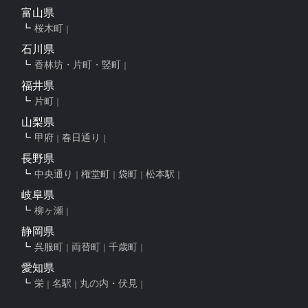
富山県
桜木町
石川県
香林坊・片町・竪町
福井県
片町
山梨県
甲府
春日通り
長野県
中央通り
権堂町
袋町
松本駅
岐阜県
柳ヶ瀬
静岡県
呉服町
両替町
千歳町
愛知県
栄
名駅
丸の内・伏見