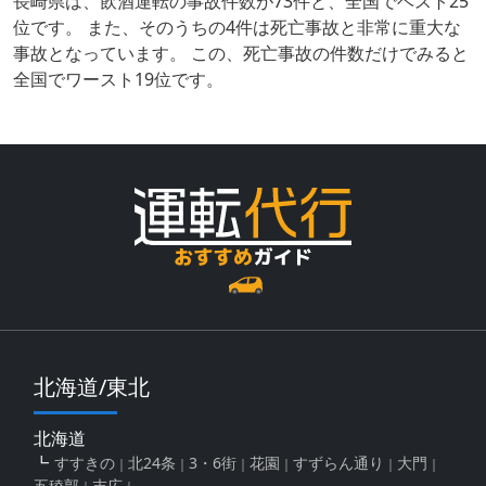
長崎県は、飲酒運転の事故件数が73件と、全国でベスト25
位です。 また、そのうちの4件は死亡事故と非常に重大な
事故となっています。 この、死亡事故の件数だけでみると
全国でワースト19位です。
北海道/東北
北海道
すすきの
北24条
3・6街
花園
すずらん通り
大門
五稜郭
末広