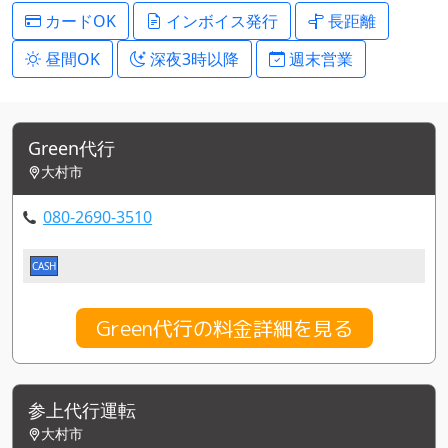
カードOK
インボイス発行
長距離
昼間OK
深夜3時以降
週末営業
Green代行
大村市
080-2690-3510
CASH
Green代行の料金詳細を見る
参上代行運転
大村市