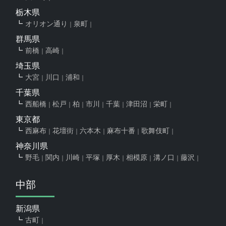
栃木県
オリオン通り
泉町
群馬県
前橋
高崎
埼玉県
大宮
川口
浦和
千葉県
西船橋
松戸
柏
市川
千葉
津田沼
栄町
東京都
西麻布
花壇街
六本木
麻布十番
歌舞伎町
神奈川県
野毛
関内
川崎
平塚
厚木
相模原
溝ノ口
藤沢
中部
新潟県
古町