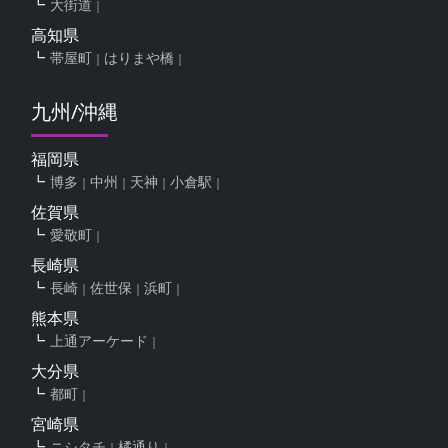
大街道
高知県
帯屋町
はりまや橋
九州/沖縄
福岡県
博多
中州
天神
小倉駅
佐賀県
愛敬町
長崎県
長崎
佐世保
浜町
熊本県
上通アーケード
大分県
都町
宮崎県
ニシタチ
橘通り