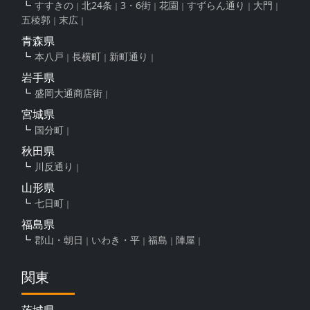
すすきの
北24条
3・6街
花園
すずらん通り
大門
五稜郭
末広
青森県
本八戸
長横町
新町通り
岩手県
盛岡大通商店街
宮城県
国分町
秋田県
川反通り
山形県
七日町
福島県
郡山・朝日
いわき・平
福島
陣屋
関東