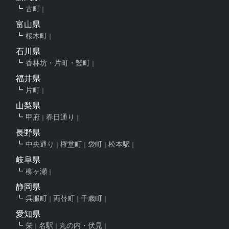
古町
富山県
桜木町
石川県
香林坊・片町・竪町
福井県
片町
山梨県
甲府
春日通り
長野県
中央通り
権堂町
袋町
松本駅
岐阜県
柳ヶ瀬
静岡県
呉服町
両替町
千歳町
愛知県
栄
名駅
丸の内・伏見