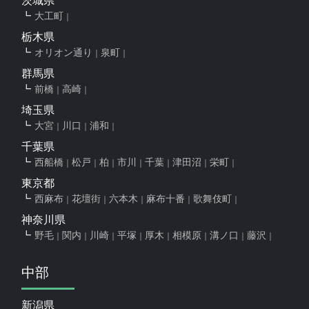
茨城県
大工町
栃木県
オリオン通り
泉町
群馬県
前橋
高崎
埼玉県
大宮
川口
浦和
千葉県
西船橋
松戸
柏
市川
千葉
津田沼
栄町
東京都
西麻布
花壇街
六本木
麻布十番
歌舞伎町
神奈川県
野毛
関内
川崎
平塚
厚木
相模原
溝ノ口
藤沢
中部
新潟県