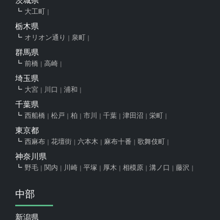
茨城県
大工町
栃木県
オリオン通り
泉町
群馬県
前橋
高崎
埼玉県
大宮
川口
浦和
千葉県
西船橋
松戸
柏
市川
千葉
津田沼
栄町
東京都
西麻布
花壇街
六本木
麻布十番
歌舞伎町
神奈川県
野毛
関内
川崎
平塚
厚木
相模原
溝ノ口
藤沢
中部
新潟県