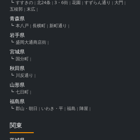
すすきの
北24条
3・6街
花園
すずらん通り
大門
五稜郭
末広
青森県
本八戸
長横町
新町通り
岩手県
盛岡大通商店街
宮城県
国分町
秋田県
川反通り
山形県
七日町
福島県
郡山・朝日
いわき・平
福島
陣屋
関東