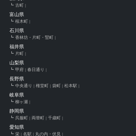
古町
富山県
桜木町
石川県
香林坊・片町・竪町
福井県
片町
山梨県
甲府
春日通り
長野県
中央通り
権堂町
袋町
松本駅
岐阜県
柳ヶ瀬
静岡県
呉服町
両替町
千歳町
愛知県
栄
名駅
丸の内・伏見