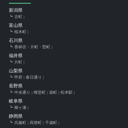
新潟県
古町
富山県
桜木町
石川県
香林坊・片町・竪町
福井県
片町
山梨県
甲府
春日通り
長野県
中央通り
権堂町
袋町
松本駅
岐阜県
柳ヶ瀬
静岡県
呉服町
両替町
千歳町