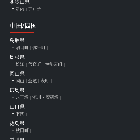
和歌山県
新内
アロチ
中国/四国
鳥取県
朝日町
弥生町
島根県
松江
代官町
伊勢宮町
岡山県
岡山
倉敷
表町
広島県
八丁堀
流川・薬研堀
山口県
下関
徳島県
秋田町
香川県