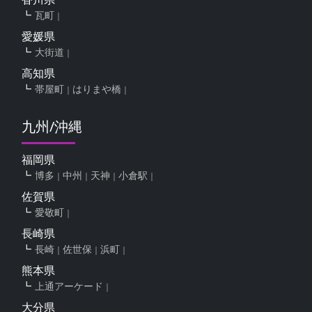
瓦町
愛媛県
大街道
高知県
帯屋町
はりまや橋
九州/沖縄
福岡県
博多
中州
天神
小倉駅
佐賀県
愛敬町
長崎県
長崎
佐世保
浜町
熊本県
上通アーケード
大分県