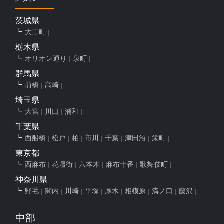
茨城県
大工町
栃木県
オリオン通り
泉町
群馬県
前橋
高崎
埼玉県
大宮
川口
浦和
千葉県
西船橋
松戸
柏
市川
千葉
津田沼
栄町
東京都
西麻布
花壇街
六本木
麻布十番
歌舞伎町
神奈川県
野毛
関内
川崎
平塚
厚木
相模原
溝ノ口
藤沢
中部