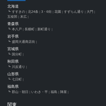
北海道
すすきの
北24条
3・6街
花園
すずらん通り
大門
五稜郭
末広
青森県
本八戸
長横町
新町通り
岩手県
盛岡大通商店街
宮城県
国分町
秋田県
川反通り
山形県
七日町
福島県
郡山・朝日
いわき・平
福島
陣屋
関東