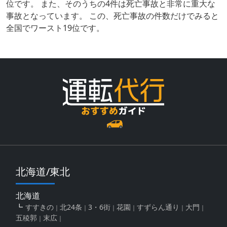
位です。 また、そのうちの4件は死亡事故と非常に重大な
事故となっています。 この、死亡事故の件数だけでみると
全国でワースト19位です。
北海道/東北
北海道
すすきの
北24条
3・6街
花園
すずらん通り
大門
五稜郭
末広