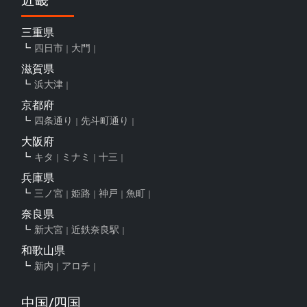
三重県
四日市
大門
滋賀県
浜大津
京都府
四条通り
先斗町通り
大阪府
キタ
ミナミ
十三
兵庫県
三ノ宮
姫路
神戸
魚町
奈良県
新大宮
近鉄奈良駅
和歌山県
新内
アロチ
中国/四国