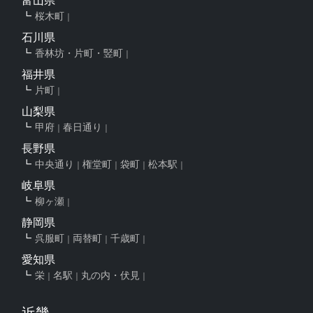
富山県
桜木町
石川県
香林坊・片町・竪町
福井県
片町
山梨県
甲府
春日通り
長野県
中央通り
権堂町
袋町
松本駅
岐阜県
柳ヶ瀬
静岡県
呉服町
両替町
千歳町
愛知県
栄
名駅
丸の内・伏見
近畿