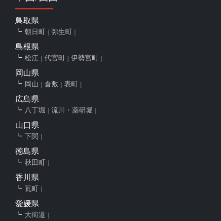
鳥取県
朝日町
弥生町
島根県
松江
代官町
伊勢宮町
岡山県
岡山
倉敷
表町
広島県
八丁堀
流川・薬研堀
山口県
下関
徳島県
秋田町
香川県
瓦町
愛媛県
大街道