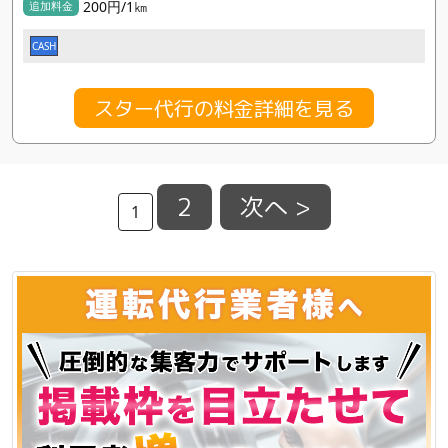
200円/1㎞
追加料金
CASH
スター代行の料金詳細を見る
2
次へ >
1