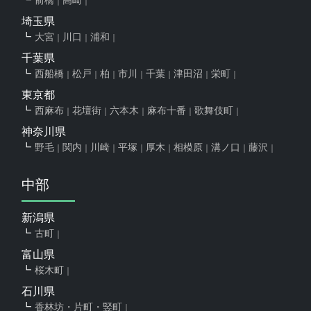
埼玉県
大宮
川口
浦和
千葉県
西船橋
松戸
柏
市川
千葉
津田沼
栄町
東京都
西麻布
花壇街
六本木
麻布十番
歌舞伎町
神奈川県
野毛
関内
川崎
平塚
厚木
相模原
溝ノ口
藤沢
中部
新潟県
古町
富山県
桜木町
石川県
香林坊・片町・竪町