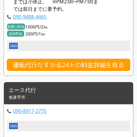
までは小休止。 ※PM2:00~PM7:00ま
では前日までに要予約。
090-9488-4465
1000円/2㎞
初乗り料金
200円/1㎞
追加料金
CASH
運転代行たすかる24ｈの料金詳細を見る
エース代行
諫早市
090-8917-2775
CASH