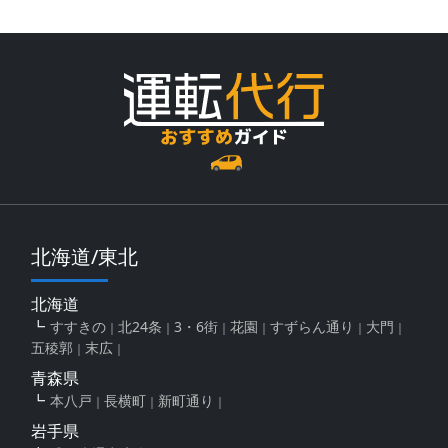
北海道/東北
北海道
すすきの
北24条
3・6街
花園
すずらん通り
大門
五稜郭
末広
青森県
本八戸
長横町
新町通り
岩手県