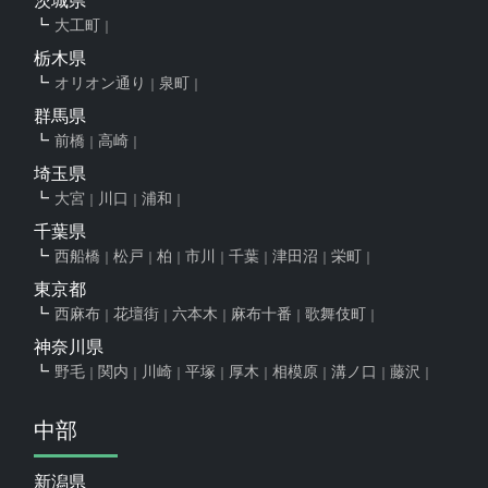
茨城県
大工町
栃木県
オリオン通り
泉町
群馬県
前橋
高崎
埼玉県
大宮
川口
浦和
千葉県
西船橋
松戸
柏
市川
千葉
津田沼
栄町
東京都
西麻布
花壇街
六本木
麻布十番
歌舞伎町
神奈川県
野毛
関内
川崎
平塚
厚木
相模原
溝ノ口
藤沢
中部
新潟県