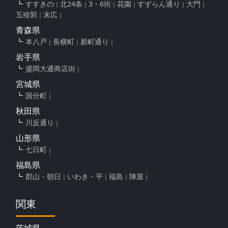
すすきの
北24条
3・6街
花園
すずらん通り
大門
五稜郭
末広
青森県
本八戸
長横町
新町通り
岩手県
盛岡大通商店街
宮城県
国分町
秋田県
川反通り
山形県
七日町
福島県
郡山・朝日
いわき・平
福島
陣屋
関東