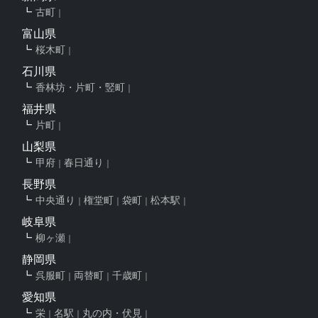
古町
富山県
桜木町
石川県
香林坊・片町・竪町
福井県
片町
山梨県
甲府
春日通り
長野県
中央通り
権堂町
袋町
松本駅
岐阜県
柳ヶ瀬
静岡県
呉服町
両替町
千歳町
愛知県
栄
名駅
丸の内・伏見