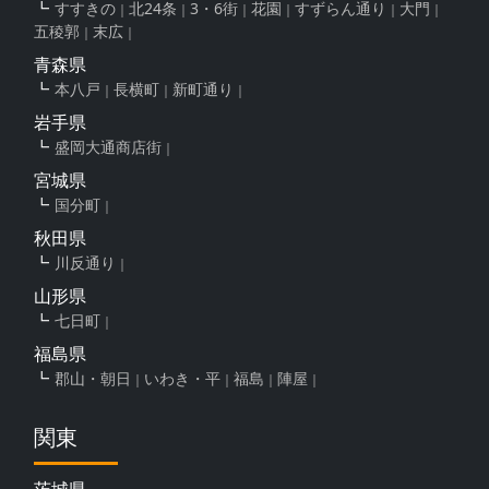
すすきの
北24条
3・6街
花園
すずらん通り
大門
五稜郭
末広
青森県
本八戸
長横町
新町通り
岩手県
盛岡大通商店街
宮城県
国分町
秋田県
川反通り
山形県
七日町
福島県
郡山・朝日
いわき・平
福島
陣屋
関東