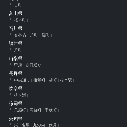
古町
富山県
桜木町
石川県
香林坊・片町・竪町
福井県
片町
山梨県
甲府
春日通り
長野県
中央通り
権堂町
袋町
松本駅
岐阜県
柳ヶ瀬
静岡県
呉服町
両替町
千歳町
愛知県
栄
名駅
丸の内・伏見