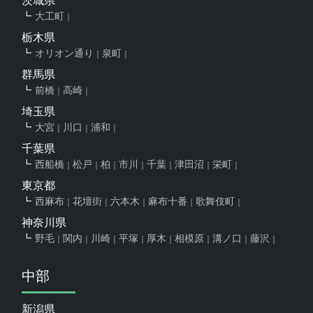
茨城県
大工町
栃木県
オリオン通り
泉町
群馬県
前橋
高崎
埼玉県
大宮
川口
浦和
千葉県
西船橋
松戸
柏
市川
千葉
津田沼
栄町
東京都
西麻布
花壇街
六本木
麻布十番
歌舞伎町
神奈川県
野毛
関内
川崎
平塚
厚木
相模原
溝ノ口
藤沢
中部
新潟県