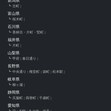
新潟県
古町
富山県
桜木町
石川県
香林坊・片町・竪町
福井県
片町
山梨県
甲府
春日通り
長野県
中央通り
権堂町
袋町
松本駅
岐阜県
柳ヶ瀬
静岡県
呉服町
両替町
千歳町
愛知県
栄
名駅
丸の内・伏見