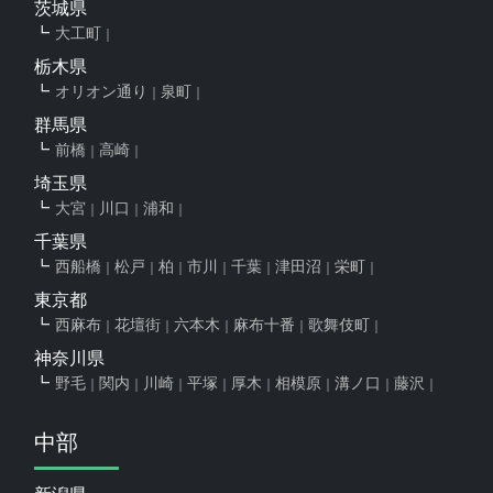
茨城県
大工町
栃木県
オリオン通り
泉町
群馬県
前橋
高崎
埼玉県
大宮
川口
浦和
千葉県
西船橋
松戸
柏
市川
千葉
津田沼
栄町
東京都
西麻布
花壇街
六本木
麻布十番
歌舞伎町
神奈川県
野毛
関内
川崎
平塚
厚木
相模原
溝ノ口
藤沢
中部