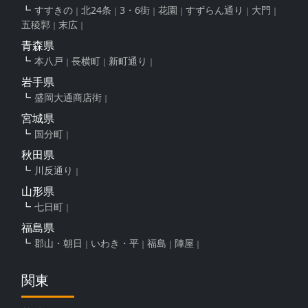
すすきの
北24条
3・6街
花園
すずらん通り
大門
五稜郭
末広
青森県
本八戸
長横町
新町通り
岩手県
盛岡大通商店街
宮城県
国分町
秋田県
川反通り
山形県
七日町
福島県
郡山・朝日
いわき・平
福島
陣屋
関東