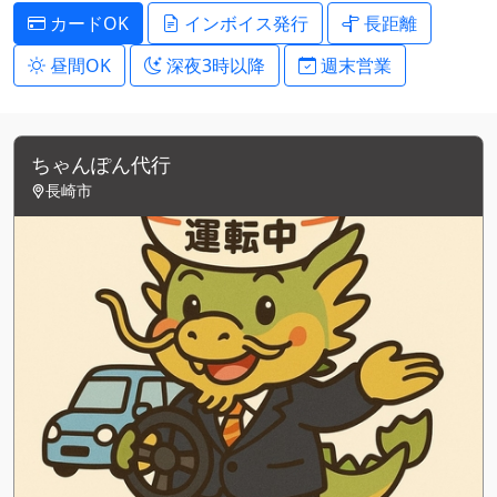
カードOK
インボイス発行
長距離
昼間OK
深夜3時以降
週末営業
ちゃんぽん代行
長崎市