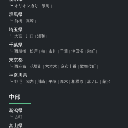
オリオン通り
泉町
群馬県
前橋
高崎
埼玉県
大宮
川口
浦和
千葉県
西船橋
松戸
柏
市川
千葉
津田沼
栄町
東京都
西麻布
花壇街
六本木
麻布十番
歌舞伎町
神奈川県
野毛
関内
川崎
平塚
厚木
相模原
溝ノ口
藤沢
中部
新潟県
古町
富山県