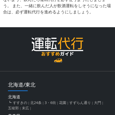
う。 また、一緒に飲んだ人が飲酒運転をしそうになった場
合は、必ず運転代行を進めるようにしましょう。
北海道/東北
北海道
すすきの
北24条
3・6街
花園
すずらん通り
大門
五稜郭
末広