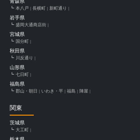
青森県
本八戸
長横町
新町通り
岩手県
盛岡大通商店街
宮城県
国分町
秋田県
川反通り
山形県
七日町
福島県
郡山・朝日
いわき・平
福島
陣屋
関東
茨城県
大工町
栃木県