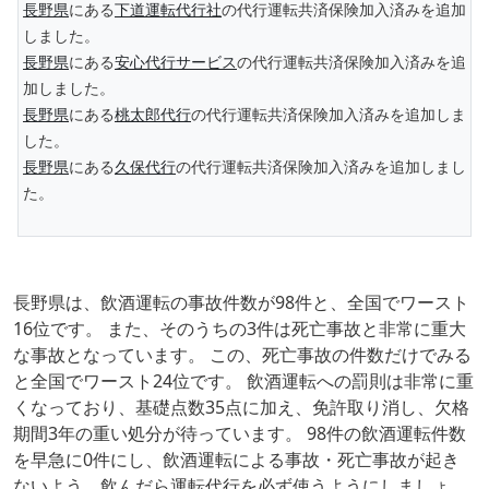
長野県
にある
下道運転代行社
の代行運転共済保険加入済みを追加
しました。
長野県
にある
安心代行サービス
の代行運転共済保険加入済みを追
加しました。
長野県
にある
桃太郎代行
の代行運転共済保険加入済みを追加しま
した。
長野県
にある
久保代行
の代行運転共済保険加入済みを追加しまし
た。
長野県は、飲酒運転の事故件数が98件と、全国でワースト
16位です。 また、そのうちの3件は死亡事故と非常に重大
な事故となっています。 この、死亡事故の件数だけでみる
と全国でワースト24位です。 飲酒運転への罰則は非常に重
くなっており、基礎点数35点に加え、免許取り消し、欠格
期間3年の重い処分が待っています。 98件の飲酒運転件数
を早急に0件にし、飲酒運転による事故・死亡事故が起き
ないよう、飲んだら運転代行を必ず使うようにしましょ