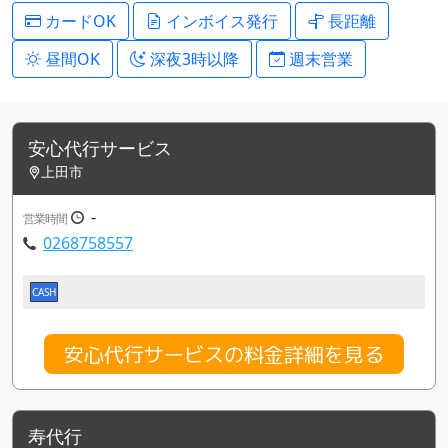
カードOK
インボイス発行
長距離
昼間OK
深夜3時以降
週末営業
安心代行サービス
上田市
-
営業時間
0268758557
CASH
安心代行サービスの料金詳細を見る
寿代行