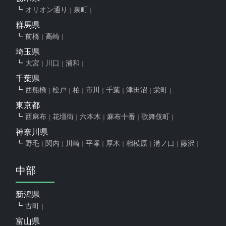
オリオン通り
泉町
群馬県
前橋
高崎
埼玉県
大宮
川口
浦和
千葉県
西船橋
松戸
柏
市川
千葉
津田沼
栄町
東京都
西麻布
花壇街
六本木
麻布十番
歌舞伎町
神奈川県
野毛
関内
川崎
平塚
厚木
相模原
溝ノ口
藤沢
中部
新潟県
古町
富山県