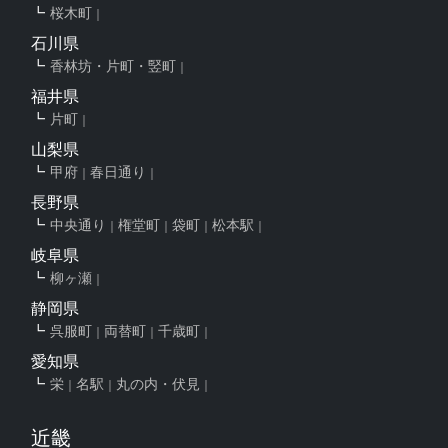
桜木町
石川県
香林坊・片町・竪町
福井県
片町
山梨県
甲府
春日通り
長野県
中央通り
権堂町
袋町
松本駅
岐阜県
柳ヶ瀬
静岡県
呉服町
両替町
千歳町
愛知県
栄
名駅
丸の内・伏見
近畿