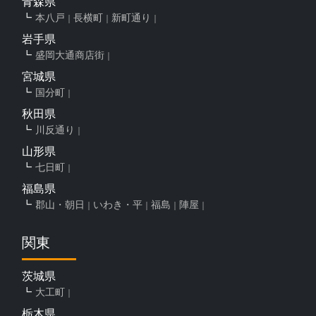
青森県
本八戸
長横町
新町通り
岩手県
盛岡大通商店街
宮城県
国分町
秋田県
川反通り
山形県
七日町
福島県
郡山・朝日
いわき・平
福島
陣屋
関東
茨城県
大工町
栃木県