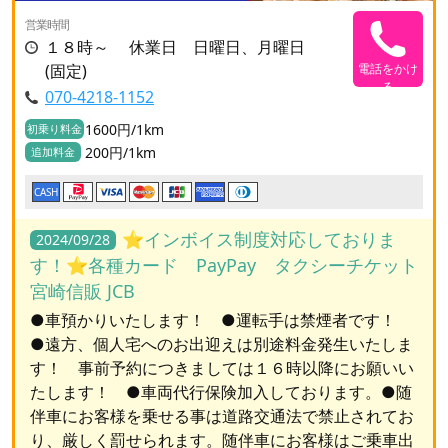
営業時間
１８時～ 休業日 日曜日、月曜日
(固定)
電話をかけ
る
070-4218-1152
1600円/1km
初乗り料金
200円/1km
追加料金
CASH
⭐️インボイス制度対応しておりま
2024/09/28
す！⭐️各種カード PayPay タクシーチケット
宮崎信販 JCB
●車預かりいたします！ ●運転手は禁煙者です！
●遠方、個人宅へのお出迎えは別途料金発生いたしま
す！ 事前予約につきましては１６時以降にお願いい
たします！ ●車両代行保険加入しております。●随
伴車にお客様を乗せる事は道路交通法で禁止されてお
り、厳しく罰せられます。随伴車にお客様はご乗車出