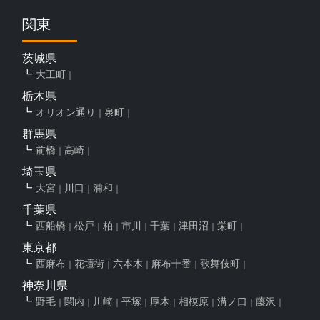
関東
茨城県
大工町
栃木県
オリオン通り
泉町
群馬県
前橋
高崎
埼玉県
大宮
川口
浦和
千葉県
西船橋
松戸
柏
市川
千葉
津田沼
栄町
東京都
西麻布
花壇街
六本木
麻布十番
歌舞伎町
神奈川県
野毛
関内
川崎
平塚
厚木
相模原
溝ノ口
藤沢