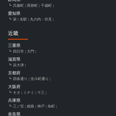
呉服町
両替町
千歳町
愛知県
栄
名駅
丸の内・伏見
近畿
三重県
四日市
大門
滋賀県
浜大津
京都府
四条通り
先斗町通り
大阪府
キタ
ミナミ
十三
兵庫県
三ノ宮
姫路
神戸
魚町
奈良県