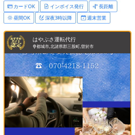
カードOK
インボイス発行
長距離
昼間OK
深夜3時以降
週末営業
はやぶさ運転代行
都城市,北諸県郡三股町,曽於市