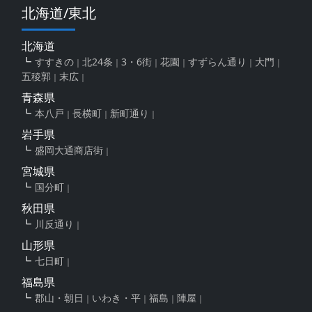
北海道/東北
北海道
すすきの
北24条
3・6街
花園
すずらん通り
大門
五稜郭
末広
青森県
本八戸
長横町
新町通り
岩手県
盛岡大通商店街
宮城県
国分町
秋田県
川反通り
山形県
七日町
福島県
郡山・朝日
いわき・平
福島
陣屋