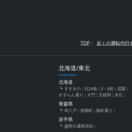
TOP
近くの運転代行
北海道/東北
北海道
すすきの
北24条
3・6街
花園
すずらん通り
大門
五稜郭
末広
青森県
本八戸
長横町
新町通り
岩手県
盛岡大通商店街