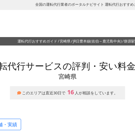
全国の運転代行業者のポータルナビサイト 運転代行おすすめ
運転代行おすすめガイド
宮崎県
JR日豊本線(佐伯～鹿児島中央)
餅原駅
転代行サービスの評判・安い料
宮崎県
16
このエリアは直近30日で
人が相談をしています。
舗・実績