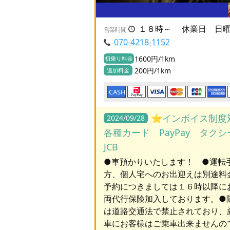
１８時～ 休業日 日曜
営業時間
070-4218-1152
1600円/1km
初乗り料金
200円/1km
追加料金
CASH
⭐️インボイス制度
2024/09/28
各種カード PayPay タク
JCB
●車預かりいたします！ ●運転
方、個人宅へのお出迎えは別途料
予約につきましては１６時以降に
両代行保険加入しております。●
は道路交通法で禁止されており、
車にお客様はご乗車出来ませんの