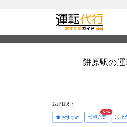
餅原駅の運
並び替え：
New
おすすめ
情報充実
老