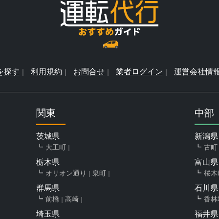
を探す
利用規約
お問合せ
業者ログイン
運営会社情
関東
中部
茨城県
新潟県
大工町
古町
栃木県
富山県
オリオン通り
泉町
桜木
群馬県
石川県
前橋
高崎
香林
埼玉県
福井県