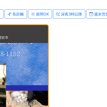
行
長距離
昼間OK
深夜3時以降
週末営
曽於市