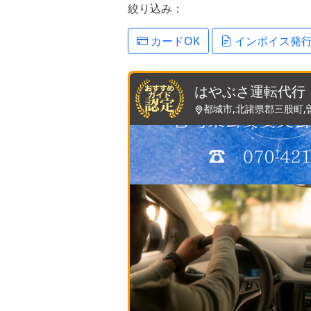
絞り込み：
カードOK
インボイス発
はやぶさ運転代行
都城市,北諸県郡三股町,