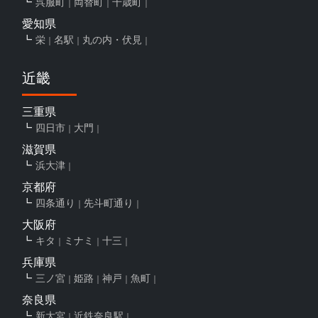
呉服町
両替町
千歳町
愛知県
栄
名駅
丸の内・伏見
近畿
三重県
四日市
大門
滋賀県
浜大津
京都府
四条通り
先斗町通り
大阪府
キタ
ミナミ
十三
兵庫県
三ノ宮
姫路
神戸
魚町
奈良県
新大宮
近鉄奈良駅