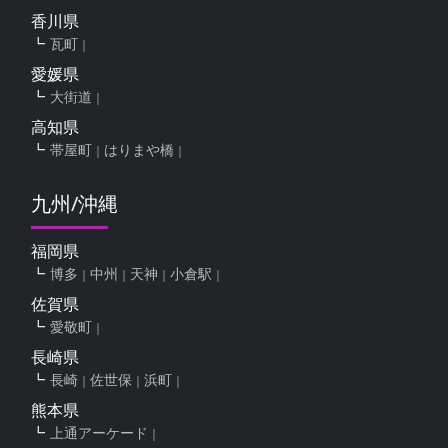
香川県
瓦町
愛媛県
大街道
高知県
帯屋町
はりまや橋
九州/沖縄
福岡県
博多
中州
天神
小倉駅
佐賀県
愛敬町
長崎県
長崎
佐世保
浜町
熊本県
上通アーケード