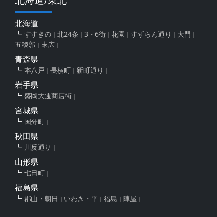
北海道/東北
北海道
すすきの
北24条
3・6街
花園
すずらん通り
大門
五稜郭
末広
青森県
本八戸
長横町
新町通り
岩手県
盛岡大通商店街
宮城県
国分町
秋田県
川反通り
山形県
七日町
福島県
郡山・朝日
いわき・平
福島
陣屋