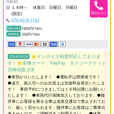
営業時間
１８時～ 休業日 日曜日、月曜日
(固定)
電話をかけ
る
070-4218-1152
1600円/1km
初乗り料金
200円/1km
追加料金
CASH
⭐️インボイス制度対応しておりま
2024/09/28
す！⭐️各種カード PayPay タクシーチケット
宮崎信販 JCB
●車預かりいたします！ ●運転手は禁煙者です！
●遠方、個人宅へのお出迎えは別途料金発生いたしま
す！ 事前予約につきましては１６時以降にお願いい
たします！ ●車両代行保険加入しております。●随
伴車にお客様を乗せる事は道路交通法で禁止されてお
り、厳しく罰せられます。随伴車にお客様はご乗車出
来ませんので、ご理解頂きご利用下さい。 ●休業