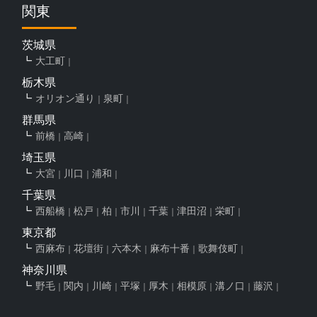
関東
茨城県
大工町
栃木県
オリオン通り
泉町
群馬県
前橋
高崎
埼玉県
大宮
川口
浦和
千葉県
西船橋
松戸
柏
市川
千葉
津田沼
栄町
東京都
西麻布
花壇街
六本木
麻布十番
歌舞伎町
神奈川県
野毛
関内
川崎
平塚
厚木
相模原
溝ノ口
藤沢