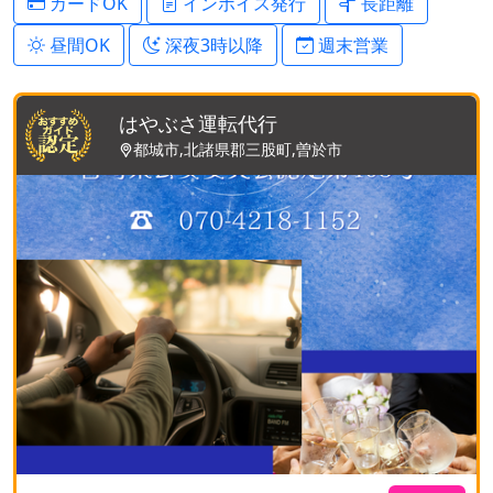
カードOK
インボイス発行
長距離
昼間OK
深夜3時以降
週末営業
はやぶさ運転代行
都城市,北諸県郡三股町,曽於市