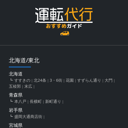
北海道/東北
北海道
すすきの
北24条
3・6街
花園
すずらん通り
大門
五稜郭
末広
青森県
本八戸
長横町
新町通り
岩手県
盛岡大通商店街
宮城県