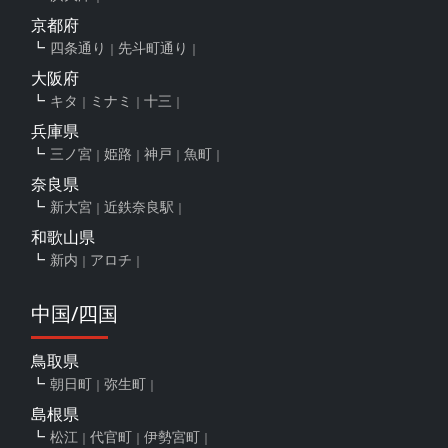
京都府
四条通り
先斗町通り
大阪府
キタ
ミナミ
十三
兵庫県
三ノ宮
姫路
神戸
魚町
奈良県
新大宮
近鉄奈良駅
和歌山県
新内
アロチ
中国/四国
鳥取県
朝日町
弥生町
島根県
松江
代官町
伊勢宮町