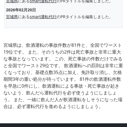
宮城県
にある
smart運転代行
のPRタイトルを編集しました。
2026年02月20日
宮城県
にある
smart運転代行
のPRタイトルを編集しました。
宮城県は、飲酒運転の事故件数が81件と、全国でワースト
19位です。 また、そのうちの2件は死亡事故と非常に重大
な事故となっています。 この、死亡事故の件数だけでみる
と全国でワースト29位です。 飲酒運転への罰則は非常に重
くなっており、基礎点数35点に加え、免許取り消し、欠格
期間3年の重い処分が待っています。 81件の飲酒運転件数
を早急に0件にし、飲酒運転による事故・死亡事故が起き
ないよう、飲んだら運転代行を必ず使うようにしましょ
う。 また、一緒に飲んだ人が飲酒運転をしそうになった場
合は、必ず運転代行を進めるようにしましょう。