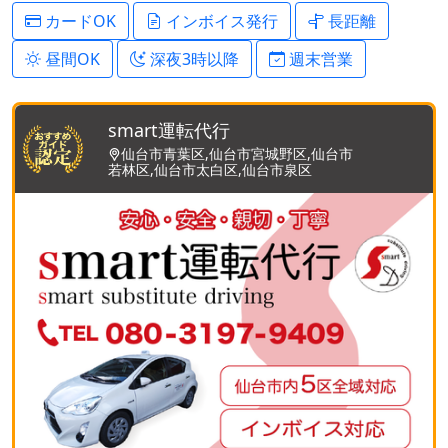
カードOK
インボイス発行
長距離
昼間OK
深夜3時以降
週末営業
smart運転代行
仙台市青葉区,仙台市宮城野区,仙台市
若林区,仙台市太白区,仙台市泉区