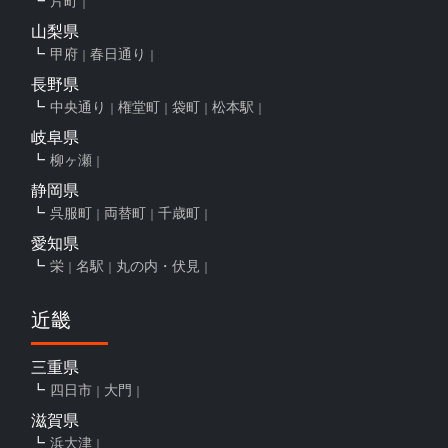
片町
山梨県
甲府
春日通り
長野県
中央通り
権堂町
袋町
松本駅
岐阜県
柳ヶ瀬
静岡県
呉服町
両替町
千歳町
愛知県
栄
名駅
丸の内・伏見
近畿
三重県
四日市
大門
滋賀県
浜大津