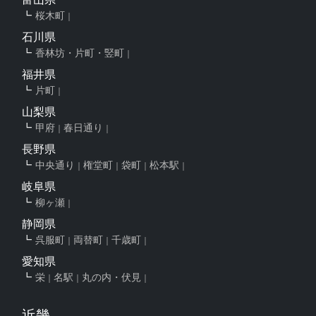
桜木町
石川県
香林坊・片町・竪町
福井県
片町
山梨県
甲府
春日通り
長野県
中央通り
権堂町
袋町
松本駅
岐阜県
柳ヶ瀬
静岡県
呉服町
両替町
千歳町
愛知県
栄
名駅
丸の内・伏見
近畿