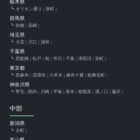
栃木県
オリオン通り
泉町
群馬県
前橋
高崎
埼玉県
大宮
川口
浦和
千葉県
西船橋
松戸
柏
市川
千葉
津田沼
栄町
東京都
西麻布
花壇街
六本木
麻布十番
歌舞伎町
神奈川県
野毛
関内
川崎
平塚
厚木
相模原
溝ノ口
藤沢
中部
新潟県
古町
富山県