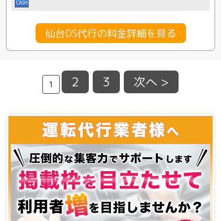
CASH
仙台DS代行の料金詳細を見る
2
3
次へ >
1