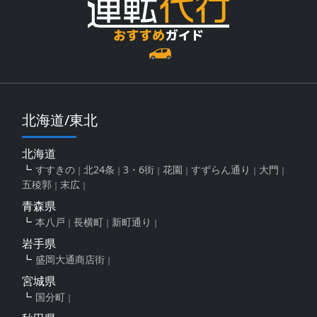
北海道/東北
北海道
すすきの
北24条
3・6街
花園
すずらん通り
大門
五稜郭
末広
青森県
本八戸
長横町
新町通り
岩手県
盛岡大通商店街
宮城県
国分町