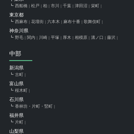
西船橋
松戸
柏
市川
千葉
津田沼
栄町
東京都
西麻布
花壇街
六本木
麻布十番
歌舞伎町
神奈川県
野毛
関内
川崎
平塚
厚木
相模原
溝ノ口
藤沢
中部
新潟県
古町
富山県
桜木町
石川県
香林坊・片町・竪町
福井県
片町
山梨県