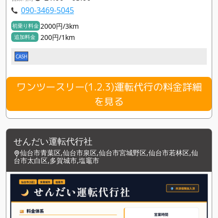
090-3469-5045
2000円/3km
初乗り料金
200円/1km
追加料金
CASH
ワンツースリー(1.2.3)運転代行の料金詳細
を見る
せんだい運転代行社
仙台市青葉区,仙台市泉区,仙台市宮城野区,仙台市若林区,仙
台市太白区,多賀城市,塩竈市