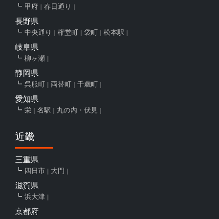
甲府
春日通り
長野県
中央通り
権堂町
袋町
松本駅
岐阜県
柳ヶ瀬
静岡県
呉服町
両替町
千歳町
愛知県
栄
名駅
丸の内・伏見
近畿
三重県
四日市
大門
滋賀県
浜大津
京都府