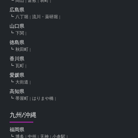
岡山
倉敷
表町
広島県
八丁堀
流川・薬研堀
山口県
下関
徳島県
秋田町
香川県
瓦町
愛媛県
大街道
高知県
帯屋町
はりまや橋
九州/沖縄
福岡県
博多
中州
天神
小倉駅