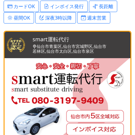
カードOK
インボイス発行
長距離
昼間OK
深夜3時以降
週末営業
smart運転代行
仙台市青葉区,仙台市宮城野区,仙台市
若林区,仙台市太白区,仙台市泉区