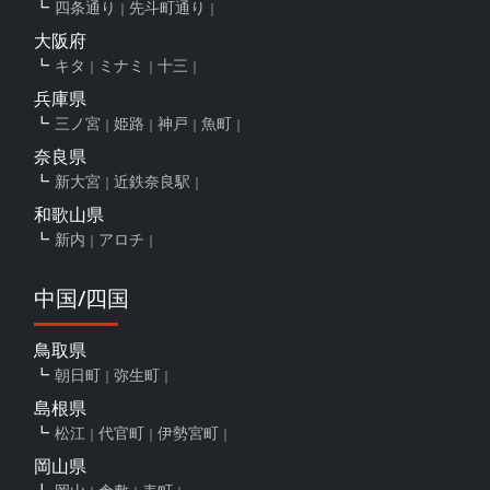
四条通り
先斗町通り
大阪府
キタ
ミナミ
十三
兵庫県
三ノ宮
姫路
神戸
魚町
奈良県
新大宮
近鉄奈良駅
和歌山県
新内
アロチ
中国/四国
鳥取県
朝日町
弥生町
島根県
松江
代官町
伊勢宮町
岡山県