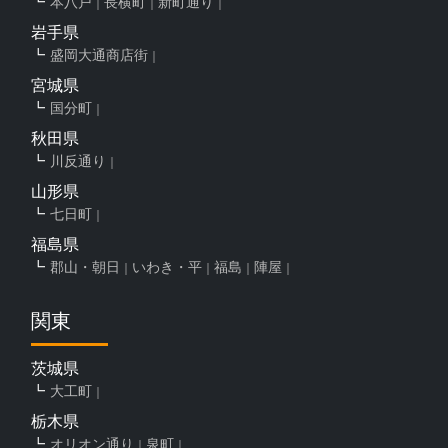
本八戸
長横町
新町通り
岩手県
盛岡大通商店街
宮城県
国分町
秋田県
川反通り
山形県
七日町
福島県
郡山・朝日
いわき・平
福島
陣屋
関東
茨城県
大工町
栃木県
オリオン通り
泉町