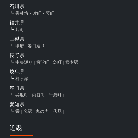
石川県
香林坊・片町・竪町
福井県
片町
山梨県
甲府
春日通り
長野県
中央通り
権堂町
袋町
松本駅
岐阜県
柳ヶ瀬
静岡県
呉服町
両替町
千歳町
愛知県
栄
名駅
丸の内・伏見
近畿