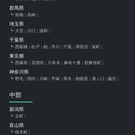
群馬県
前橋
高崎
埼玉県
大宮
川口
浦和
千葉県
西船橋
松戸
柏
市川
千葉
津田沼
栄町
東京都
西麻布
花壇街
六本木
麻布十番
歌舞伎町
神奈川県
野毛
関内
川崎
平塚
厚木
相模原
溝ノ口
藤沢
中部
新潟県
古町
富山県
桜木町