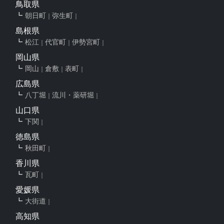
鳥取県
朝日町
弥生町
島根県
松江
代官町
伊勢宮町
岡山県
岡山
倉敷
表町
広島県
八丁堀
流川・薬研堀
山口県
下関
徳島県
秋田町
香川県
瓦町
愛媛県
大街道
高知県