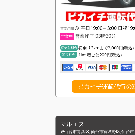
平日19:00～3:00 日祝19:
営業時間
営業終了:03時30分
営業中
初乗り3kmまで2,000円(税込)
初乗り料金
1km増ごと200円(税込)
追加料金
CASH
ピカイチ運転代行の
マルエス
仙台市青葉区,仙台市宮城野区,仙台市