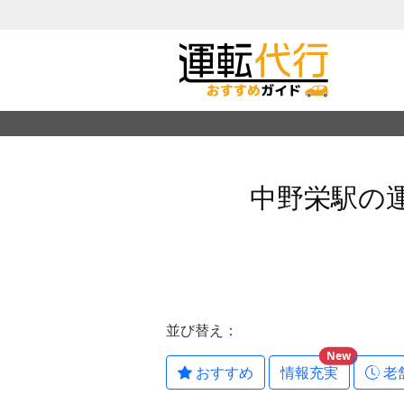
中野栄駅の
並び替え：
New
おすすめ
情報充実
老