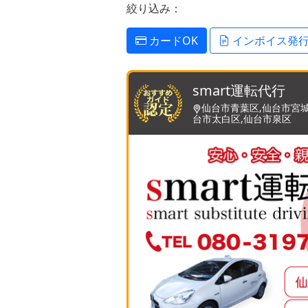
絞り込み：
カードOK
インボイス発
smart運転代行
仙台市青葉区,仙台市宮城
台市太白区,仙台市泉区