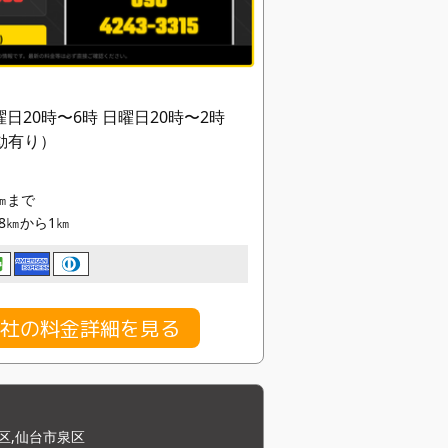
曜日20時〜6時 日曜日20時〜2時
動有り）
9㎞まで
/18㎞から1㎞
社の料金詳細を見る
区,仙台市泉区