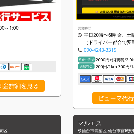
00～1:00
営業時間
平日20時〜6時 金、土
（ドライバー都合で変
090-4243-3315
2000円+消費税/2.
初乗り料金
200円/1km 300円
追加料金
CASH
料金詳細を見る
ピューマ代行
マルエス
泉区
仙台市青葉区,仙台市宮城野