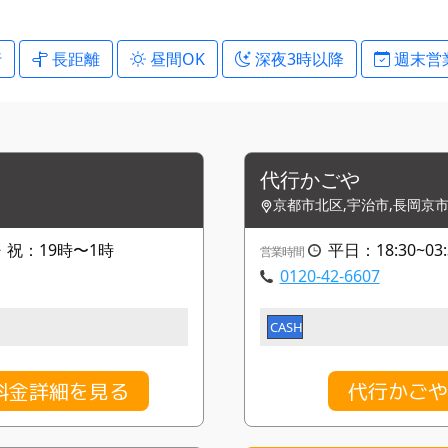
行
長距離
昼間OK
深夜3時以降
週末営
代行かごや
京都市北区,宇治市,長岡京
・祝：19時〜1時
平日：18:30~03:
営業時間
0120-42-6607
CASH
料金詳細を見る
代行かごや