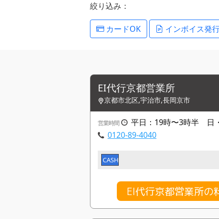
絞り込み：
カードOK
インボイス発
EI代行京都営業所
京都市北区,宇治市,長岡京市
平日：19時〜3時半 日
営業時間
0120-89-4040
CASH
EI代行京都営業所の