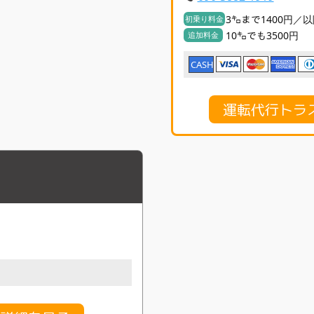
3㌔まで1400円／以
初乗り料金
10㌔でも3500円
追加料金
CASH
運転代行トラ