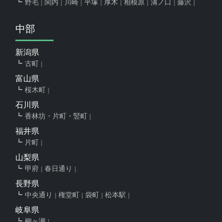
野毛
関内
川崎
平塚
厚木
相模原
溝ノ口
藤沢
中部
新潟県
古町
富山県
桜木町
石川県
香林坊・片町・竪町
福井県
片町
山梨県
甲府
春日通り
長野県
中央通り
権堂町
袋町
松本駅
岐阜県
柳ヶ瀬