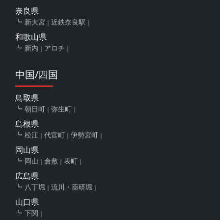
奈良県
新大宮
近鉄奈良駅
和歌山県
新内
アロチ
中国/四国
鳥取県
朝日町
弥生町
島根県
松江
代官町
伊勢宮町
岡山県
岡山
倉敷
表町
広島県
八丁堀
流川・薬研堀
山口県
下関