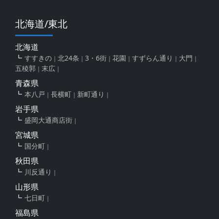
北海道/東北
北海道
すすきの
北24条
3・6街
花園
すずらん通り
大門
五稜郭
末広
青森県
本八戸
長横町
新町通り
岩手県
盛岡大通商店街
宮城県
国分町
秋田県
川反通り
山形県
七日町
福島県