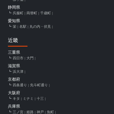
静岡県
呉服町
両替町
千歳町
愛知県
栄
名駅
丸の内・伏見
近畿
三重県
四日市
大門
滋賀県
浜大津
京都府
四条通り
先斗町通り
大阪府
キタ
ミナミ
十三
兵庫県
三ノ宮
姫路
神戸
魚町