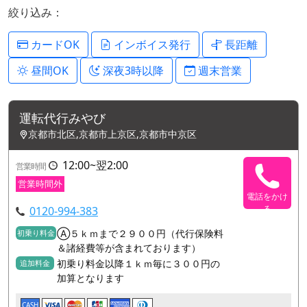
絞り込み：
カードOK
インボイス発行
長距離
昼間OK
深夜3時以降
週末営業
運転代行みやび
京都市北区,京都市上京区,京都市中京区
12:00~翌2:00
営業時間
営業時間外
電話をかけ
る
0120-994-383
Ⓐ５ｋｍまで２９００円（代行保険料
初乗り料金
＆諸経費等が含まれております）
初乗り料金以降１ｋｍ毎に３００円の
追加料金
加算となります
CASH