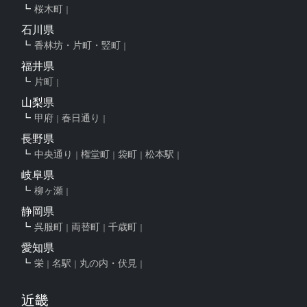
桜木町
石川県
香林坊・片町・竪町
福井県
片町
山梨県
甲府
春日通り
長野県
中央通り
権堂町
袋町
松本駅
岐阜県
柳ヶ瀬
静岡県
呉服町
両替町
千歳町
愛知県
栄
名駅
丸の内・伏見
近畿