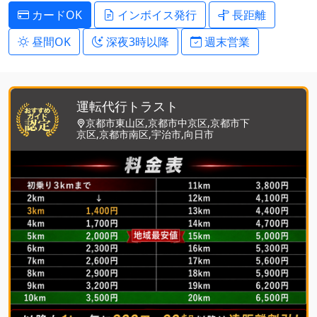
カードOK
インボイス発行
長距離
昼間OK
深夜3時以降
週末営業
運転代行トラスト
京都市東山区,京都市中京区,京都市下
京区,京都市南区,宇治市,向日市