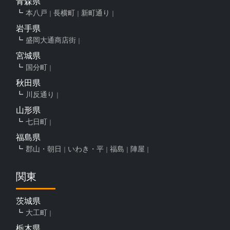
青森県
本八戸
長横町
新町通り
岩手県
盛岡大通商店街
宮城県
国分町
秋田県
川反通り
山形県
七日町
福島県
郡山・朝日
いわき・平
福島
陣屋
関東
茨城県
大工町
栃木県