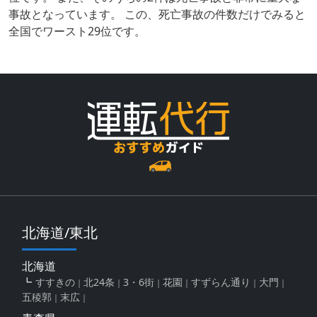
事故となっています。 この、死亡事故の件数だけでみると
全国でワースト29位です。
北海道/東北
北海道
すすきの
北24条
3・6街
花園
すずらん通り
大門
五稜郭
末広