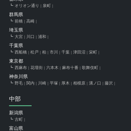
オリオン通り
泉町
群馬県
前橋
高崎
埼玉県
大宮
川口
浦和
千葉県
西船橋
松戸
柏
市川
千葉
津田沼
栄町
東京都
西麻布
花壇街
六本木
麻布十番
歌舞伎町
神奈川県
野毛
関内
川崎
平塚
厚木
相模原
溝ノ口
藤沢
中部
新潟県
古町
富山県