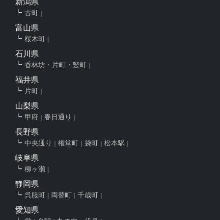
新潟県
古町
富山県
桜木町
石川県
香林坊・片町・竪町
福井県
片町
山梨県
甲府
春日通り
長野県
中央通り
権堂町
袋町
松本駅
岐阜県
柳ヶ瀬
静岡県
呉服町
両替町
千歳町
愛知県