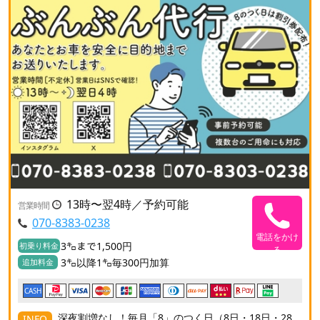
13時〜翌4時／予約可能
営業時間
070-8383-0238
電話をかけ
3㌔まで1,500円
初乗り料金
る
3㌔以降1㌔毎300円加算
追加料金
CASH
深夜割増なし！毎月「8」のつく日（8日・18日・28
INFO