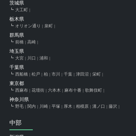
茨城県
大工町
栃木県
オリオン通り
泉町
群馬県
前橋
高崎
埼玉県
大宮
川口
浦和
千葉県
西船橋
松戸
柏
市川
千葉
津田沼
栄町
東京都
西麻布
花壇街
六本木
麻布十番
歌舞伎町
神奈川県
野毛
関内
川崎
平塚
厚木
相模原
溝ノ口
藤沢
中部