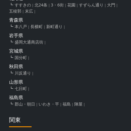
すすきの
北24条
3・6街
花園
すずらん通り
大門
五稜郭
末広
青森県
本八戸
長横町
新町通り
岩手県
盛岡大通商店街
宮城県
国分町
秋田県
川反通り
山形県
七日町
福島県
郡山・朝日
いわき・平
福島
陣屋
関東