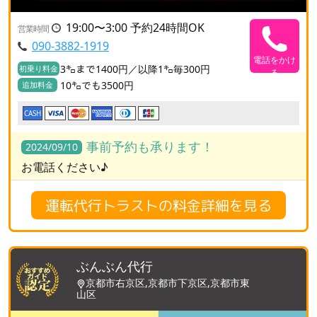
19:00〜3:00 予約24時間OK
営業時間
090-3882-1919
電話をかけ
3㌔まで1400円／以降1㌔毎300円
初乗り料金
る
10㌔でも3500円
追加料金
CASH
事前予約も承ります！
2024/09/10
お電話ください♪
運転代行トラストの料金詳細を見る
ぶんぶん代行
京都市右京区,京都市下京区,京都市東
山区