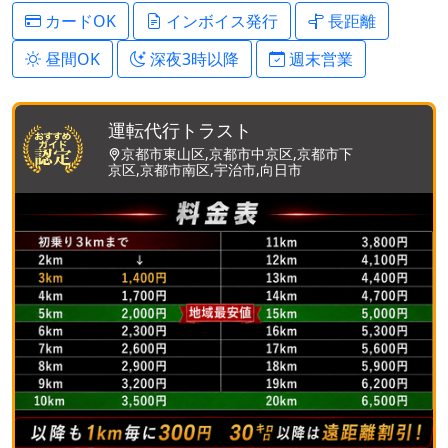
カードOK
インボイス発行
長距離
昼間OK
深夜3時以降
週末営業
運転代行トラスト
京都市東山区,京都市中京区,京都市下
京区,京都市南区,宇治市,向日市