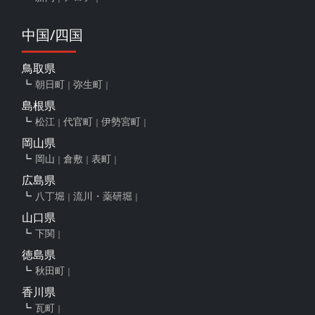
中国/四国
鳥取県
朝日町
弥生町
島根県
松江
代官町
伊勢宮町
岡山県
岡山
倉敷
表町
広島県
八丁堀
流川・薬研堀
山口県
下関
徳島県
秋田町
香川県
瓦町