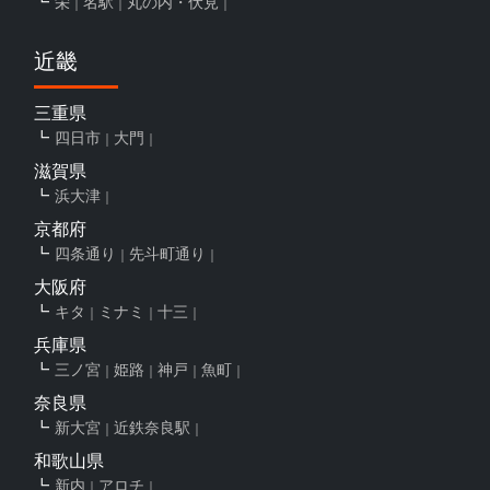
栄
名駅
丸の内・伏見
近畿
三重県
四日市
大門
滋賀県
浜大津
京都府
四条通り
先斗町通り
大阪府
キタ
ミナミ
十三
兵庫県
三ノ宮
姫路
神戸
魚町
奈良県
新大宮
近鉄奈良駅
和歌山県
新内
アロチ