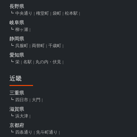
長野県
中央通り
権堂町
袋町
松本駅
岐阜県
柳ヶ瀬
静岡県
呉服町
両替町
千歳町
愛知県
栄
名駅
丸の内・伏見
近畿
三重県
四日市
大門
滋賀県
浜大津
京都府
四条通り
先斗町通り