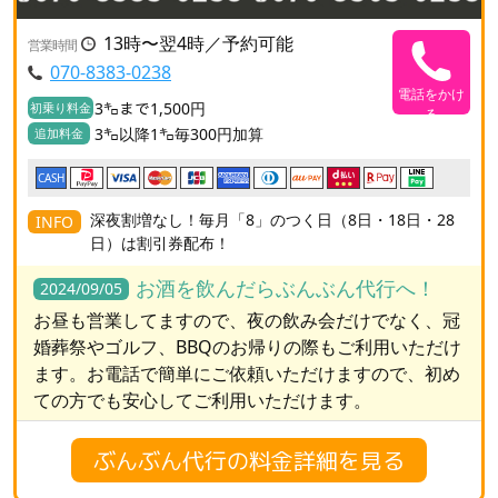
13時〜翌4時／予約可能
営業時間
070-8383-0238
電話をかけ
3㌔まで1,500円
初乗り料金
る
3㌔以降1㌔毎300円加算
追加料金
CASH
深夜割増なし！毎月「8」のつく日（8日・18日・28
INFO
日）は割引券配布！
お酒を飲んだらぶんぶん代行へ！
2024/09/05
お昼も営業してますので、夜の飲み会だけでなく、冠
婚葬祭やゴルフ、BBQのお帰りの際もご利用いただけ
ます。お電話で簡単にご依頼いただけますので、初め
ての方でも安心してご利用いただけます。
ぶんぶん代行の料金詳細を見る