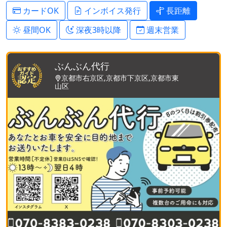
カードOK
インボイス発行
長距離
昼間OK
深夜3時以降
週末営業
ぶんぶん代行
京都市右京区,京都市下京区,京都市東
山区