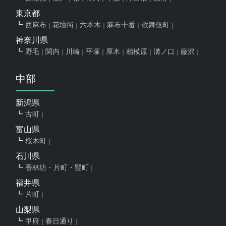
東京都
西麻布
花壇街
六本木
麻布十番
歌舞伎町
神奈川県
野毛
関内
川崎
平塚
厚木
相模原
溝ノ口
藤沢
中部
新潟県
古町
富山県
桜木町
石川県
香林坊・片町・竪町
福井県
片町
山梨県
甲府
春日通り