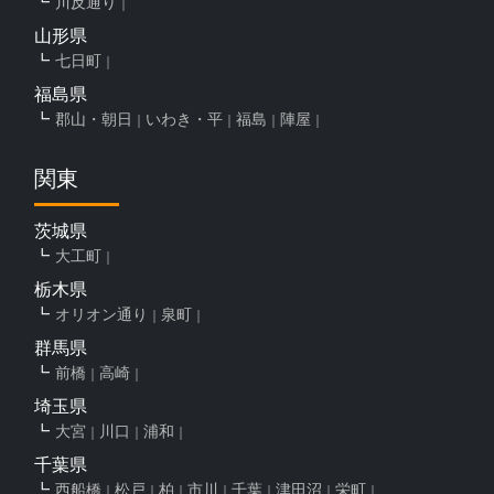
川反通り
山形県
七日町
福島県
郡山・朝日
いわき・平
福島
陣屋
関東
茨城県
大工町
栃木県
オリオン通り
泉町
群馬県
前橋
高崎
埼玉県
大宮
川口
浦和
千葉県
西船橋
松戸
柏
市川
千葉
津田沼
栄町