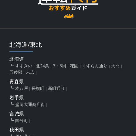
北海道/東北
北海道
すすきの
北24条
3・6街
花園
すずらん通り
大門
五稜郭
末広
青森県
本八戸
長横町
新町通り
岩手県
盛岡大通商店街
宮城県
国分町
秋田県